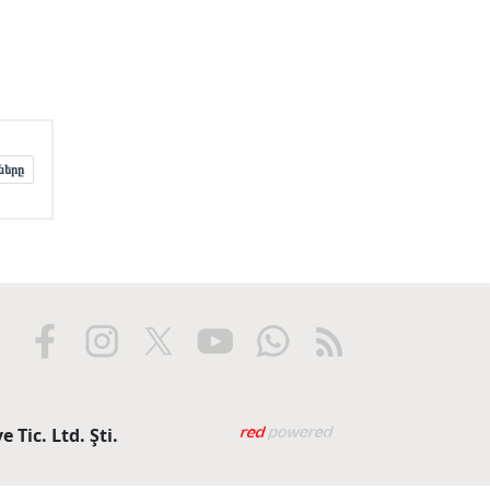
ները
Web tasarım: Red Biliş
 Tic. Ltd. Şti.