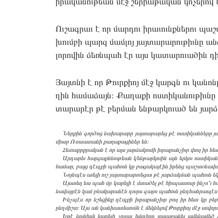
իրա­կանու­թեան մէջ շե­րիաթա­կան կո­չերով ե
Ու­շագրաւ է որ մար­դու իրա­ւունքնե­րու պա
խումբի պարզ մամ­լոյ յայ­տա­րարու­թիւնը ան
լորո­վին ձեռնպահ էր այս կա­տարո­ւածին դի
Յայտնի է որ Թուրքիոյ մէջ կարգն ու կա­նոն
ղին հա­մաձայն։ Քա­ղաքի ոս­տի­կանու­թիւնը
տա­րարէր թէ բեր­ման են­թարկո­ւած են յար­ձ
Ներ­քին գոր­ծոց նա­խարա­րը յայ­տա­րարեց թէ ոս­տի­կան­նե­րը յ
միւ­սը Ռու­սա­տանի քա­ղաքա­ցիներ են։
Հե­տաքրքրա­կան է որ այս յար­ձա­կու­մի իւ­րա­քան­չիւր փուլ իր հե
Ար­դա­րեւ հար­ցաքննու­թեան կ՚են­թարկո­ւին այն եր­կու ոս­տի­կան
հա­մար, բայց դէպ­քի պա­հուն կը բա­ցակա­յէին իրենց պաշ­տօ­նավայ
Նոյնպէս աւե­լի ուշ յայ­տա­րարո­ւեցաւ թէ յար­ձակման պա­հուն եկ
Այստեղ եւս պահ մը կա­րելի է մտա­ծել թէ հիւ­պա­տոսը ին­չո՞ւ հ
նավայ­րէն կամ բնա­կարա­նէն դուրս գա­լու պա­հուն ընդհան­րա­պէս 
Ինչպէս որ նշե­ցինք դէպ­քի իւ­րա­քան­չիւր բուլ իր հետ կը բ
ընդմիշտ։ Այս ան կան­խա­տեսումն է մեկ­նե­լով Թուրքիոյ մէջ սո­վորա
Եթէ նոյ­նիսկ կա­րելի չըլ­լայ խնդի­րը լու­սա­բանել ամե­նամեծ 