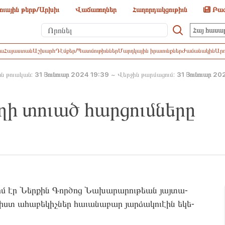
ուային թերթ/Արխիւ
Վաճառողներ
Հաղորդակցութիւն
Բաժ
Հայ հասա
իա
Հայաստան
Աշխարհ
Դէմքեր/Պատմութիւններ
Մարդկային իրաւունքներ
Ժամանակին
Արո
ն թուական:
31 Յունուար 2024 19:39
~
Վերջին թարմացում:
31 Յունուար 20
ղի տուած հարցումները
րմ էր Ներ­քին Գոր­ծոց Նա­խարա­րու­թեան յայ­տա­
ստ ահա­բեկիչ­ներ հա­ւանա­բար յար­ձա­կուէին եկե­