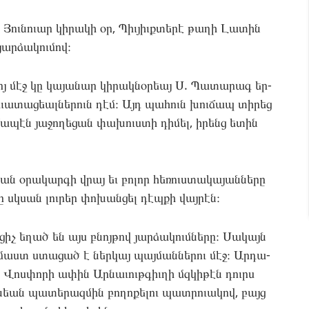
ու­նո­ւար կի­րակի օր, Պիւ­յիւքտե­րէ թա­ղի Լա­տին
ար­ձա­կու­մով։
ւոյ մէջ կը կա­յանար կի­րակ­նօ­րեայ Ս. Պա­տարագ եր­
ա­ւատա­ցեալ­նե­րուն դէմ։ Այդ պա­հուն խու­ճապ տի­րեց
ւ­ճա­պէն յա­ջողե­ցան փա­խուստի դի­մել, իրենց ետին
ան օրա­կար­գի վրայ եւ բո­լոր հե­ռուստա­կայան­նե­րը
 սկսան լու­րեր փո­խան­ցել դէպ­քի վայ­րէն։
իչ եղած են այս բնոյ­թով յար­ձա­կումնե­րը։ Սա­կայն
աստ ստա­ցած է ներ­կայ պայ­մաննե­րու մէջ։ Ար­դա­
 Վոս­փո­րի ափին Ար­նա­ւութգիւ­ղի մզկի­թէն դուրս
եան պա­տերազ­մին բո­ղոքե­լու պատ­րո­ւակով, բայց