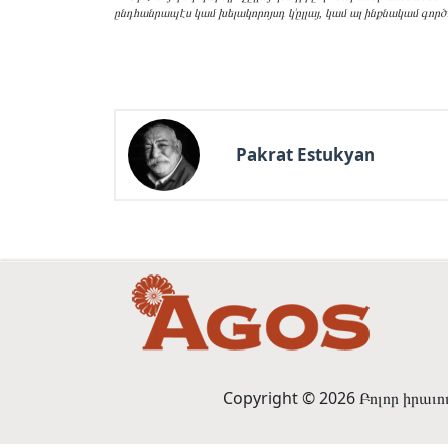
ընդհան­րա­պէս կամ խե­լակո­րոյսդ կ՚ըլ­լայ, կամ ալ ինքնա­կամ գոր­ծ
Pakrat Estukyan
Copyright © 2026 Բոլոր իրաւ