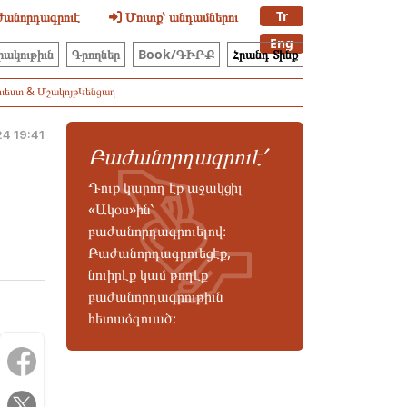
Tr
անորդագրուէ
Մուտք՝ անդամներու
Eng
րակութիւն
Գրողներ
Book/ԳԻՐՔ
Հրանդ Տինք
ւեստ & Մշակոյթ
Կենցաղ
24 19:41
Բաժանորդագրուէ՛
Դուք կարող էք աջակցիլ
«Ակօս»ին՝
բաժանորդագրուելով։
Բաժանորդագրուեցէք,
նուիրէք կամ թողէք
բաժանորդագրութիւն
հետաձգուած։