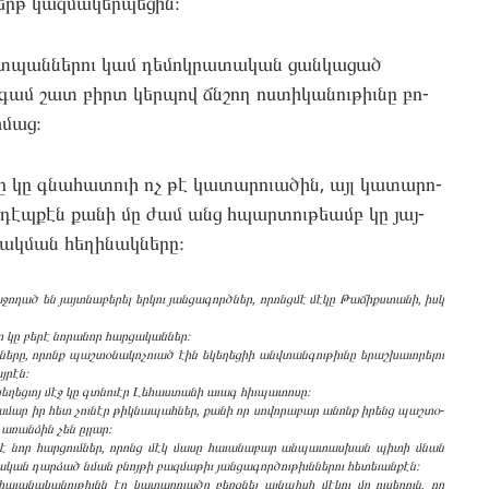
րթ կազ­մա­կեր­պե­ցին։
շտպան­նե­րու կամ դե­մոկ­րա­տական ցան­կա­ցած
­գամ շատ բիրտ կեր­պով ճնշող ոս­տի­կանու­թիւնը բո­
­մաց։
ը կը գնա­հատո­ւի ոչ թէ կա­տարուածին, այլ կա­տարո­
 դէպ­քէն քա­նի մը ժամ անց հպար­տութեամբ կը յայ­
ակման հե­ղինակ­նե­րը։
ա­ջողած են յայտնա­բերել եր­կու յան­ցա­գործներ, որոնցմէ մէ­կը Թա­ճիքստա­նի, իսկ
տ կը բե­րէ նո­րանոր հար­ցա­կան­ներ։
­նե­րը, որոնք պաշ­տօ­նակո­չուած էին եկե­ղեցիի անվտան­գութիւ­նը երաշ­խա­ւորե­լու
­րէն։
ե­ղեց­ւոյ մէջ կը գտնո­ւէր Լե­հաս­տա­նի աւագ հիւ­պա­տոսը։
ա­մար իր հետ չու­նէր թիկ­նա­պահ­ներ, քա­նի որ սո­վորա­բար անոնք իրենց պաշ­տօ­
առան­ձին չեն ըլ­լար։
ե­րէ նոր հար­ցումներ, որոնց մէկ մա­սը հա­ւանա­բար ան­պա­տաս­խան պի­տի մնան
­կան դար­ձած նման բնոյ­թի բազ­մա­թիւ յան­ցա­գոր­ծութիւննե­րու հե­տեւան­քէն։
հա­ւանա­կանու­թիւնն էր կա­տարո­ւածը բեռցնել այնպի­սի մէ­կու մը ու­սե­րուն, որ