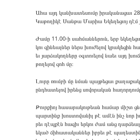
Ահա այդ կան­խա­տեսու­մը իրա­կանա­ցաւ 28 Յ
Կա­թողի­կէ Սան­թա Մա­րիա Եկե­ղեց­ւոյ դէմ յ
Ժա­մը 11.00-ի սահ­մաննե­րուն, երբ եկե­ղեց­
կու զի­նեալ­ներ ներս խու­ժե­լով կրա­կեցին հ
եւ յար­ձա­կող­նե­րը օգ­տո­ւելով նաեւ այդ խո
թողելով զոհ մը։
Լու­րը ռումբի մը նման պայ­թե­ցաւ քա­ղաքա­կ
ընդհա­տելով իրենց սո­վորա­կան հա­ղոր­դումը
Թուրքիոյ հա­սարա­կու­թեան հա­մար միշտ ցնց
պար­տինք խոս­տո­վանիլ թէ ամէն ինչ նոր իմ
րեւ դէպ­քէն հա­զիւ եր­կու ժամ անց դար­ձեալ
եկած ճիհատականներ իբ­րեւ թէ պա­ղես­տի­ն