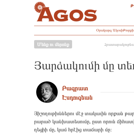
Թ
Օրակարգ Ակօսի
Թուրք
Մենք ու մերոնք
Հրատարակութեա
Յարձակումի մը տե
Բագրատ
Էսդուգեան
Յիշողու­թիւննե­րու մէջ տա­կաւին որ­քան թա
րարած կան­խա­տեսու­մը, ըստ որուն ճի­հատի
ղեցիի մը, կամ հրէից տա­ճարի մը։