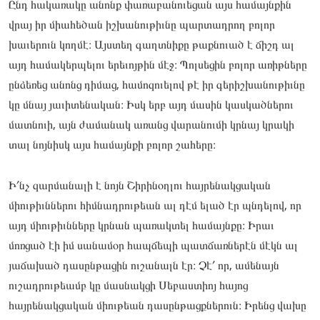
Ընդ հակառակը անոնք փառաբանուեցան այս համայնքին
վրայ իր միահեծան իշխանութիւնը պարտադրող բոլոր
խաւերուն կողմէ։ Այստեղ գաղտնիքը թաքնուած է ճիշդ ալ
այդ համակերպելու երեւոյթին մէջ։ Պոլսեցին բոլոր առիթները
ընձեռեց անոնց դիմաց, համոզուելով թէ իր գերիշխանութիւնը
կը մնայ յաւիտենական։ Իսկ երբ այդ մասին կասկածներու
մատնուի, այն ժամանակ առանց վարանումի կրնայ կրակի
տալ նոյնիսկ այս համայնքի բոլոր շահերը։
Ի՛նչ զարմանալի է նոյն Շիրինօղլու հայրենակցական
միութիւններու հիմնադրութեան ալ դէմ ելած էր պնդելով, որ
այդ միութիւնները կրնան պառակտել համայնքը։ Իրաւ
մոռցած էի իմ սանամօր հապճեպի պատճառներէն մէկն ալ
յաճախած դասընթացին ուշանալն էր։ Չէ՛ որ, ամենայն
ուշադրութեամբ կը մասնակցի Սեբաստիոյ հայոց
հայրենակցական միութեան դասընթացքներուն։ Իրենց վախը