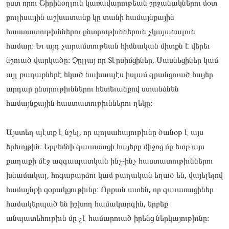
ըստ որու Շիրինօղլուն կառավարութեան շրջանակներու մօտ
քուլիսային աշխատանք կը տանի համայնքային
հաստատութիւններու ընտրութիւններուն չկայանալուն
համար։ Եւ այդ չարամտութեան հիմնական միտքն է վերեւ
նշուած վարկածը։ Չըլլայ որ Տէրսիմցիներ, Սասնեցիներ կամ
այլ քաղաքներէ եկած նախապէս իսլամ գրանցուած հայեր
արդար ընտրութիւններու հետեւանքով ստանձնեն
համայնքային հաստատութիւններու ղեկը։
Այստեղ պէտք է նշել, որ պոլսահայութիւնը ծանօթ է այս
երեւոյթին։ Երբեմնի գաւառացի հայերը միջոց մը ետք այս
քաղաքի մէջ ազգապատկան ինչ-ինչ հաստատութիւններու
խնամակալ, հոգաբարձու կամ թաղական եղած են, վայելելով
համայնքի զօրակցութիւնը։ Որքան ատեն, որ գաւառացիներ
համակերպած են իշխող համակարգին, երբեք
անպատեհութիւն մը չէ համարուած իրենց ներկայութիւնը։