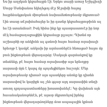
Ես իր աղջկան կնքահայրն էի։ Երկու տարի առաջ Եշիլգիւղի
Սուրբ Ստեփանոս եկեղեցւոյ մէջ Տէրսիմի հայոց
հայրենակցական միութեան նախաձեռնութեամբ մկրտուած
էին տասը տէրսիմահայեր եւ իր դստեր կնքահայրութիւնն ալ
ես էի ստանձնած։ Իսկ հիմա ինք կը պատրաստուէր իր նոր
մէկ համաքաղաքացիին կնքամայր ըլլալու։ Գիտեմ որ
աշխարհի որ անկիւնն ալ գտնուի հայու համար ուրախալի
երեւոյթ է կամքէ անկախ իր արմատներէն հեռացած հայու մը
բուն ինքնութեան վերադարձը։ Սակայն զարմանքով կը
տեսնենք, թէ հայու համար ուրախառիթ այս երեւոյթը
սարսափ մըն է կարգ մը պոլսեցիներու հաշւոյն։ Մեր
ուրախութեամբ դիտած այս պատկերը անոնք կը դիտեն
սարսափով եւ կարիքն ալ չեն զգար այդ սարսափին տեղի
տուող դրդապատճառները խոստովանելէ։ Կը վախնան այն
հաւանականութենէն, թէ այսօր մկրտուելով իրենց
ինքնութեան վերադարձողները մօտ ապագային կրնան