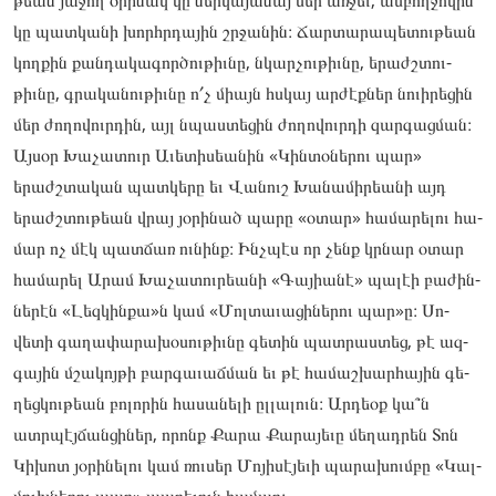
թեան յա­­ջող օրի­­նակ կը ներ­­կա­­­յանայ մեր առ­­ջեւ, ամ­­բողջո­­վին
կը պատ­­կա­­­նի խորհրդա­­յին շրջա­­նին։ Ճար­­տա­­­րապե­­տու­­թեան
կող­­քին քան­­դա­­­կագոր­­ծութիւ­­նը, նկար­­չութիւ­­նը, երաժշտու­­
թիւնը, գրա­­կանու­­թիւնը ո՛չ միայն հսկայ ար­­ժէքներ նուիրե­­ցին
մեր ժո­­ղովուրդին, այլ նպաս­­տե­­­ցին ժո­­ղովուրդի զար­­գացման։
Այ­­սօր Խա­­չատուր Աւե­­տիսեանին «Կին­­տօ­­­ներու պար»
երաժշտա­­կան պատ­­կե­­­րը եւ Վա­­նուշ Խա­­նամի­­րեանի այդ
երաժշտու­­թեան վրայ յօ­­րինած պա­­րը «օտար» հա­­մարե­­լու հա­­
մար ոչ մէկ պատ­­ճառ ու­­նինք։ Ինչպէս որ չենք կրնար օտար
հա­­մարել Արամ Խա­­չատու­­րեանի «Գա­­յիանէ» պա­­լէի բա­­ժին­­
նե­­­րէն «Լեզ­­կինքա»ն կամ «Մոլ­­տա­­­ւացի­­ներու պար»ը։ Սո­­
վետի գա­­ղափա­­րախօ­­սու­­թիւնը գե­­տին պատ­­րաստեց, թէ ազ­­
գա­­­յին մշա­­կոյ­­թի բար­­գա­­­ւաճ­­ման եւ թէ հա­­մաշ­­խարհա­­յին գե­­
ղեց­­կութեան բո­­լորին հա­­սանե­­լի ըլ­­լա­­­լուն։ Ար­­դեօք կա՞ն
ատրպէյ­­ճանցի­­ներ, որոնք Քա­­րա Քա­­րայե­­ւը մե­­ղադ­­րեն Տոն
Կի­­խոտ յօ­­րինե­­լու կամ ռու­­սեր Մո­­յիսէ­­յեւի պա­­րախումբը «Կալ­­