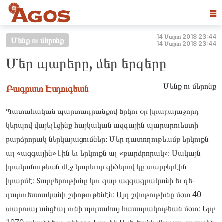
☰
14 Մարտ 2018 23:44
Մենք ու մերոնք
14 Մարտ 2018 23:44
Մեր պարերը, մեր երգերը
Մենք ու մերոնք
Բագրատ Էսդուգեան
Պատահական պարտադրանքով երկու օր իրարայաջորդ
կերպով վայելեցինք հայկական ազգային պարարուեստի
բարձրորակ ներկայացումներ։ Մեր դատողութեամբ երկուքն
ալ «ազգային» էին եւ երկուքն ալ «բարձրորակ»։ Սակայն
իրականութեան մէջ կարեւոր գիծերով կը տարբերէին
իրարմէ։ Տարբերութիւնը կու գար ազգագրականի եւ գե­
ղարուես­տա­կանի շփո­թու­թե­նէն։ Այդ շփո­թու­թիւնը մօտ 40
տա­րուայ ան­ցեալ ու­նի պոլ­սա­հայ հա­սարա­կու­թեան մօտ։ Երբ
1970-ական­նե­րու սկիզ­բը Խա­չիկ Աբե­լեանի մի­ջոցաւ առա­ջին