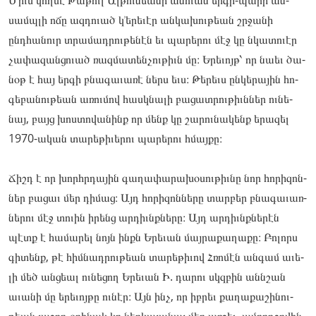
սամպլի ոճը ազ­­դուած կ՚երե­­ւէր ան­­կա­­­խու­­թեան շրջա­­նի
ընդհա­­նուր տրա­­մադ­­րութե­­նէն եւ պա­­րերու մէջ կը նկա­­տուէր
չա­­փազան­­ցուած ռազ­­մա­­­տեն­­չութիւն մը։ Երե­­ւոյթ՝ որ նաեւ ծա­­
նօթ է հայ եր­­գի բնա­­գաւա­­ռէ ներս եւս։ Թե­­րեւս ըն­­կե­­­րային հո­­
գեբա­­նու­­թեան առու­­մով հասկնա­­լի բա­­ցատ­­րութիւններ ու­­նե­­­
նայ, բայց խոս­­տո­­­վանինք որ մենք կը շա­­րու­­նա­­­կենք երա­­զել
1970-ական տա­­րեթի­­ւերու պա­­րերու հմայ­­քը։
Ճիշդ է որ խորհրդա­­յին գա­­ղափա­­րախօ­­սու­­թիւնը նոր հո­­րիզոն­­
ներ բա­­ցաւ մեր դի­­մաց։ Այդ հո­­րիզոն­­նե­­­րը տար­­բեր բնա­­գաւառ­­
նե­­­րու մէջ տուին իրենց ար­­դիւնքնե­­րը։ Այդ ար­­դիւնքնե­­րէն
պէտք է հա­­մարել նոյն ինքն Երե­­ւան մայ­­րա­­­քաղա­­քը։ Բո­­լորս
գի­­տենք, թէ հիմ­­նադրու­­թեան տա­­րեթի­­ւով Հռո­­մէն ան­­գամ աւե­­
լի մեծ ան­­ցեալ ու­­նե­­­ցող Երե­­ւան Ի. դա­­րու սկզբին աննշան
աւա­­նի մը երե­­ւոյ­­թը ու­­նէր։ Այն ինչ, որ իբ­­րեւ քա­­ղաքա­­շինու­­