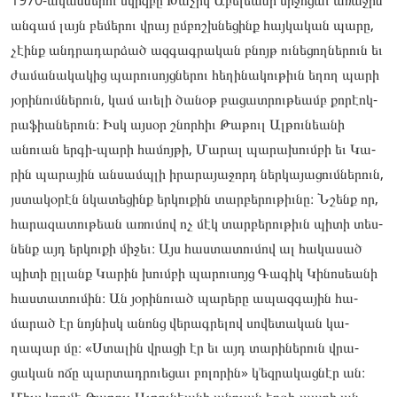
ան­գամ լայն բե­մերու վրայ ըմ­բոշխնե­ցինք հայ­կա­կան պա­րը,
չէինք անդրա­դար­ձած ազ­գագրա­կան բնոյթ ու­նե­ցող­նե­րուն եւ
ժա­մանա­կակից պա­րու­սոյցնե­րու հե­ղինա­կու­թիւն եղող պա­րի
յօ­րինումնե­րուն, կամ աւե­լի ծա­նօթ բա­ցատ­րութեամբ քո­րէոկ­
րա­ֆիանե­րուն։ Իսկ այ­սօր շնոր­հիւ Թա­­թուլ Ալ­­թունեանի
անուան եր­­գի-պա­­րի հա­­մոյ­­թի, Մա­­րալ պա­­րախումբի եւ Կա­­
րին պա­­րային ան­­սամպլի իրա­­րայա­­ջորդ ներ­­կա­­­յացումնե­­րուն,
յստա­­կօրէն նկա­­տեցինք եր­­կուքին տար­­բե­­­րու­­թիւնը։ Նշենք որ,
հա­­րազա­­տու­­թեան առու­­մով ոչ մէկ տար­­բե­­­րու­­թիւն պի­­տի տես­­
նենք այդ եր­­կուքի մի­­ջեւ։ Այս հաս­­տա­­­տու­­մով ալ հա­­կասած
պի­­տի ըլ­­լանք Կա­­րին խումբի պա­­րու­­սոյց Գա­­գիկ Կի­­նոսեանի
հաս­­տա­­­տու­­մին։ Ան յօ­­րինուած պա­­րերը ապազ­­գա­­­յին հա­­
մարած էր նոյ­­նիսկ անոնց վե­­րագ­­րե­­­լով սո­­վետա­­կան կա­­
ղապար մը։ «Ստա­­լին վրա­­ցի էր եւ այդ տա­­րինե­­րուն վրա­­
ցական ոճը պար­­տադրուեցաւ բո­­լորին» կ՚եզ­­րա­­­կաց­­նէր ան։
Միւս կող­­մէ Թա­­թուլ Ալ­­թունեանի անուան եր­­գի-պա­­րի ան­­