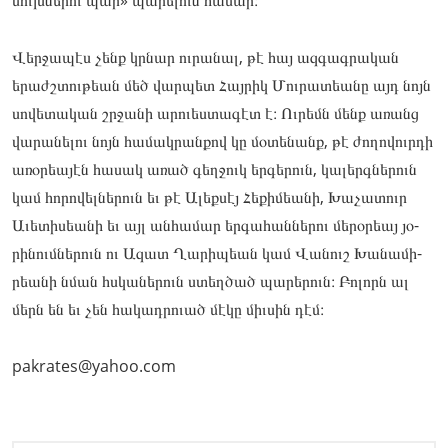
մուխնե­­րու պար» պա­­րելուն հա­­մար։
Վեր­­ջա­­­պէս չենք կրնար ու­րա­նալ, թէ հայ ազ­գագրա­կան
երաժշտու­թեան մեծ վար­պետ Հայ­րիկ Մու­րա­տեանը այդ նոյն
սո­վետա­կան շրջա­նի արուես­տա­գէտ է։ Ու­րեմն մենք առանց
վա­րանե­լու նոյն հա­մակ­րանքով կը մօ­տենանք, թէ ժո­ղովուրդի
առօ­րեայէն հա­սակ առած գեղ­ջուկ եր­գե­րուն, կա­լերգնե­րուն
կամ հո­րովել­նե­րուն եւ թէ Ալեք­սէյ Հե­քիմեանի, Խա­չատուր
Աւե­տիսեանի եւ այլ ան­հա­մար եր­գա­հան­նե­րու մե­րօրեայ յօ­
րինումնե­րուն ու Ազատ Ղա­րիպեան կամ Վա­նուշ Խա­նամի­
րեանի նման հսկա­ներուն ստեղ­ծած պա­րերուն։ Բո­լորն ալ
մերն են եւ չեն հա­կադ­րուած մէ­կը միւ­սին դէմ։
pakrates@yahoo.com