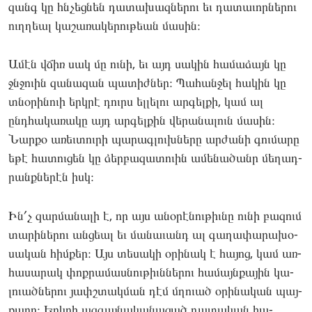
զանգ կը հնչեց­նեն դա­տախազ­նե­րու եւ դա­տաւոր­նե­րու
ուղղեալ կա­շառա­կերու­թեան մա­սին։
Ամէն վճիռ սակ մը ու­նի, եւ այդ սա­կին հա­մաձայն կը
ջնջո­ւին զա­նազան պա­տիժ­ներ։ Պա­հան­ջել հա­կին կը
տնօ­րինո­ւի երկրէ դուրս ել­լե­լու ար­գելքի, կամ ալ
ընդհա­կառա­կը այդ ար­գելքին վե­րանա­լուն մա­սին։
Նար­քօ առեւ­տուրի պա­րագ­լուխնե­րը ար­ժա­նի գու­մա­րը
եթէ հա­տու­ցեն կը ձեր­բա­զատո­ւին ամե­նածանր մե­ղադ­
րանքնե­րէն իսկ։
Ին՛չ զար­մա­նալի է, որ այս անօ­րէնու­թիւնը ու­նի բա­զում
տա­րինե­րու ան­ցեալ եւ մա­նաւանդ ալ գա­ղափա­րախօ­
սական հիմ­քեր։ Այս տե­սակի օրի­նակ է հա­յոց, կամ առ­
հա­սարակ փոք­րա­մաս­նութիւննե­րու հա­մայնքա­յին կա­
լուած­նե­րու յափշտակ­ման դէմ մղո­ւած օրի­նական պայ­
քա­րը։ Երկրի ազ­գայնա­կանա­ցած դա­տական հա­