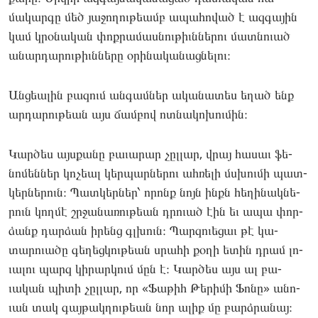
մակար­գը մեծ յա­ջողու­թեամբ ապա­հոված է ազ­գա­յին
կամ կրօ­նական փոք­րա­մաս­նութիւննե­րու մատ­նո­ւած
անար­դա­րու­թիւննե­րը օրի­նակա­նաց­նե­լու։
Ան­ցեալին բա­զում ան­գամներ ակա­նատես եղած ենք
ար­դա­րու­թեան այս ճամ­բով ոտ­նա­կոխու­մին։
Կար­ծես այսքա­նը բա­ւարար չըլ­լար, վրայ հա­սաւ ֆե­
նոմեն­ներ կո­չեալ կեր­պարնե­րու ահ­ռե­լի մսխու­մի պատ­
կերնե­րուն։ Պատ­կերներ՝ որոնք նոյն ինքն հե­ղինակ­նե­
րուն կող­մէ շրջա­նառու­թեան դրո­ւած էին եւ ապա փոր­
ձանք դար­ձան իրենց գլխուն։ Պար­զո­ւեցաւ թէ կա­
տարո­ւածը գե­ղեց­կութեան սրա­հի քօ­ղի ետին դրամ լո­
ւալու պարզ կի­րար­կում մըն է։ Կար­ծես այս ալ բա­
ւական պի­տի չըլ­լար, որ «Ֆա­թիհ Թե­րիմի Ֆո­նը» անո­
ւան տակ գայ­թակղու­թեան նոր ալիք մը բարձրա­նայ։