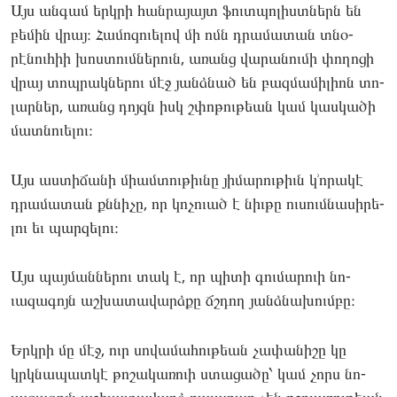
Այս ան­գամ երկրի հան­րա­յայտ ֆուտպո­լիստներն են
բե­մին վրայ։ Հա­մոզո­ւելով մի ոմն դրա­մատան տնօ­
րէնու­հիի խոս­տումնե­րուն, առանց վա­րանու­մի փո­ղոցի
վրայ տոպ­րակնե­րու մէջ յանձնած են բազ­մա­միլիոն տո­
լար­ներ, առանց դոյզն իսկ շփո­թու­թեան կամ կաս­կա­ծի
մատ­նո­ւելու։
Այս աս­տի­ճանի միամ­տութիւ­նը յի­մարու­թիւն կ՚որա­կէ
դրա­մատան քննի­չը, որ կո­չուած է նիւ­թը ու­սումնա­սիրե­
լու եւ պար­զե­լու։
Այս պայ­մաննե­րու տակ է, որ պի­տի գու­մա­րուի նո­
ւազա­գոյն աշ­խա­տավարձքը ճշդող յանձնա­խումբը։
Երկրի մը մէջ, ուր սո­վամա­հու­թեան չա­փանի­շը կը
կրկնա­պատ­կէ թո­շակա­ռուի ստա­ցածը՝ կամ չորս նո­