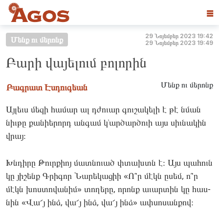
☰
29 Նոյեմբեր 2023 19:42
Մենք ու մերոնք
29 Նոյեմբեր 2023 19:49
Բարի վայելում բոլորին
Մենք ու մերոնք
Բագրատ Էսդուգեան
Այլեւս մե­զի հա­մար ալ դժո­ւար գու­շա­կելի է թէ նման
նիւ­թը քա­նիերորդ ան­գամ կ՚ար­ծարծո­ւի այս սիւ­նա­կին
վրայ։
Խնդի­րը Թուրքիոյ մատ­նո­ւած փտախտն է։ Այս պա­հուն
կը յի­շենք Գրի­գոր Նա­րեկա­ցիի «Ո՞ր մէկն ըսեմ, ո՞ր
մէկն խոս­տո­վանիմ» տո­ղերը, որոնք աւար­տին կը հաս­
նին «Վա՜յ ինձ, վա՜յ ինձ, վա՜յ ինձ» ափ­սո­սան­քով։