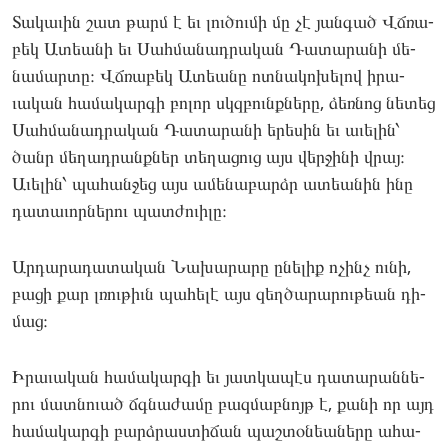
Տա­կաւին շատ թարմ է եւ լու­ծումի մը չէ յան­գած Վճռա­
բեկ Ատեանի եւ Սահ­մա­նադ­րա­կան Դա­տարա­նի մե­
նամար­տը։ Վճռա­բեկ Ատեանը ոտ­նա­կոխե­լով իրա­
ւական հա­մակար­գի բո­լոր սկզբունքնե­րը, ձեռ­նոց նե­տեց
Սահ­մա­նադ­րա­կան Դա­տարա­նի երե­սին եւ աւե­լին՝
ծանր մե­ղադ­րանքներ տե­ղացուց այս վեր­ջի­նի վրայ։
Աւե­լին՝ պա­հան­ջեց այս ամե­նաբարձր ատեանին ինը
դա­տաւոր­նե­րու պատ­ժո­ւիլը։
Ար­դա­րադա­տական Նա­խարա­րը ընե­լիք ոչինչ ու­նի,
բա­ցի քար լռու­թիւն պա­հելէ այս զեղ­ծա­րարու­թեան դի­
մաց։
Իրա­ւական հա­մակար­գի եւ յատ­կա­պէս դա­տարան­նե­
րու մատ­նո­ւած ճգնա­ժամը բազ­մաբնոյթ է, քա­նի որ այդ
հա­մակար­գի բարձրաս­տի­ճան պաշ­տօ­նեանե­րը ահա­