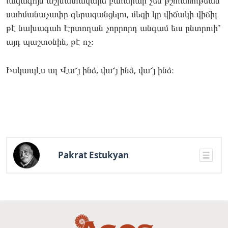
ւազա­գոյն աշ­խա­տավարձ բա­ւարար չեն թշո­ւառու­թեան
սահ­մա­նաչա­փը գե­րազան­ցե­լու, մե­զի կը վի­ճակի վի­ճիլ
թէ նա­խագահ Էր­տո­ղան չոր­րորդ ան­գամ եւս ընտրո­ւի՞
այդ պաշ­տօ­նին, թէ ոչ։
Իս­կա­պէս ալ Վա՜յ ինձ, վա՜յ ինձ, վա՜յ ինձ։
Pakrat Estukyan