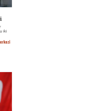
i
r
u iki
erkezi