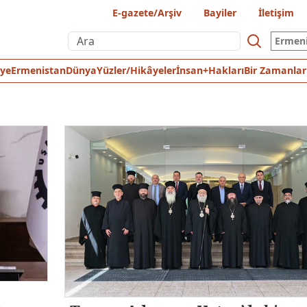
E-gazete/Arşiv
Bayiler
İletişim
Ermen
iye
Ermenistan
Dünya
Yüzler/Hikâyeler
İnsan+Hakları
Bir Zamanlar