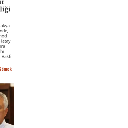
ır
liği
takya
nde,
inod
 Hatay
nra
hi
 Vakfı
 Sömek