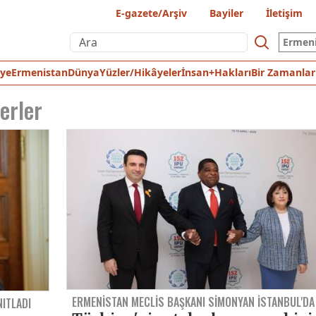
E-gazete/Arşiv
Bayiler
İletişim
Ermen
iye
Ermenistan
Dünya
Yüzler/Hikâyeler
İnsan+Hakları
Bir Zamanlar
erler
ERMENISTAN MECLIS BAŞKANI SIMONYAN İSTANBUL'DA
NITLADI