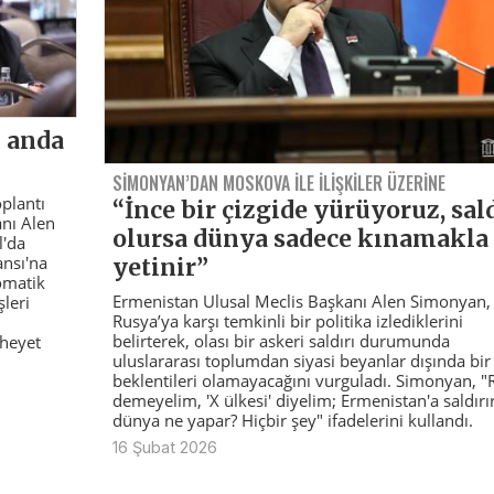
ı anda
SIMONYAN’DAN MOSKOVA ILE ILIŞKILER ÜZERINE
oplantı
“İnce bir çizgide yürüyoruz, sald
anı Alen
olursa dünya sadece kınamakla
l'da
ansı'na
yetinir”
omatik
Ermenistan Ulusal Meclis Başkanı Alen Simonyan,
leri
Rusya’ya karşı temkinli bir politika izlediklerini
belirterek, olası bir askeri saldırı durumunda
 heyet
uluslararası toplumdan siyasi beyanlar dışında bir
beklentileri olamayacağını vurguladı. Simonyan, "
demeyelim, 'X ülkesi' diyelim; Ermenistan'a saldırı
dünya ne yapar? Hiçbir şey" ifadelerini kullandı.
16 Şubat 2026