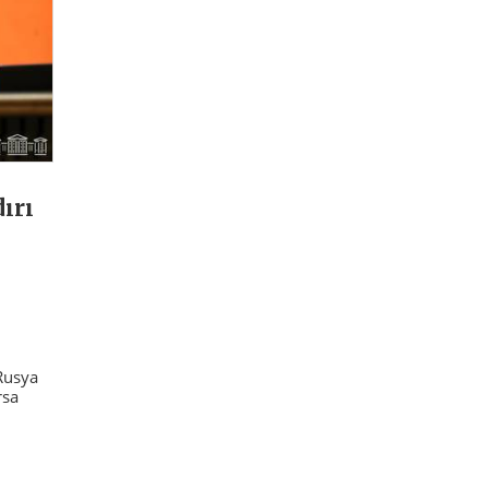
ırı
Rusya
rsa