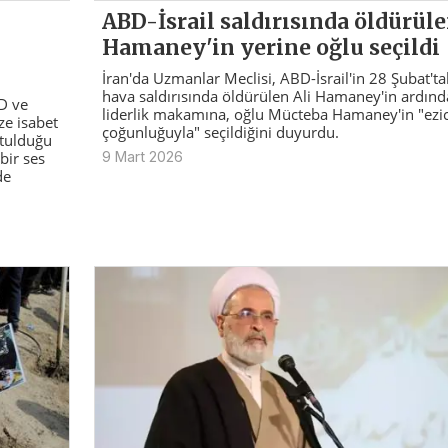
ABD-İsrail saldırısında öldürül
Hamaney'in yerine oğlu seçildi
İran'da Uzmanlar Meclisi, ABD-İsrail'in 28 Şubat'ta
hava saldırısında öldürülen Ali Hamaney'in ardın
BD ve
liderlik makamına, oğlu Mücteba Hamaney'in "ezic
ze isabet
çoğunluğuyla" seçildiğini duyurdu.
rtulduğu
bir ses
9 Mart 2026
de