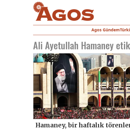
Agos Gündem
Türk
Ali Ayetullah Hamaney
etik
Hamaney, bir haftalık törenl