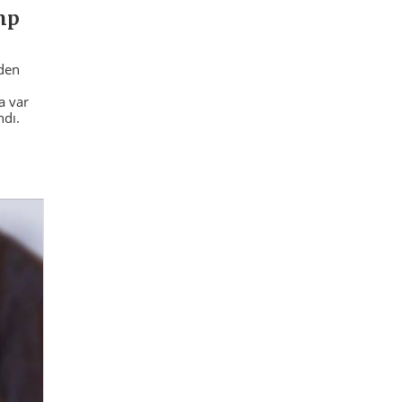
mp
den
a var
ndı.