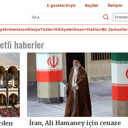
E-gazete/Arşiv
Bayiler
İletişim
Ermen
iye
Ermenistan
Dünya
Yüzler/Hikâyeler
İnsan+Hakları
Bir Zamanlar
etli haberler
İran, Ali Hamaney için cenaze
erden