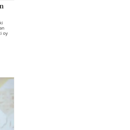
en
ki
dan
i oy