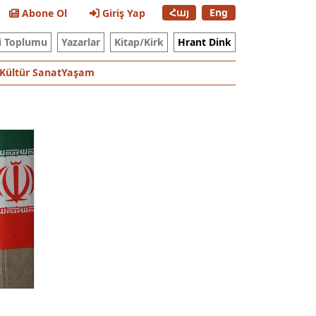
Հայ
Eng
Abone Ol
Giriş Yap
i Toplumu
Yazarlar
Kitap/Kirk
Hrant Dink
Kültür Sanat
Yaşam