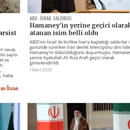
ABD- İSRAİL SALDIRISI
Hamaney'in yerine geçici olara
arsist
atanan isim belli oldu
ABD’nin İsrail ile birlikte İran’a başlattığı saldırılar 
gününde sürerken İran devlet televizyonu dini lider
ir savaş
Hamaney'in öldürüldüğünü duyurmuştu. Hamaney
ölü sayısı
yerine Ayetullah Ali Rıza Arafi geçici olarak
et ve
görevlendirildi.
r.
,
1 Mart 2026
, hatta
zan Özcan