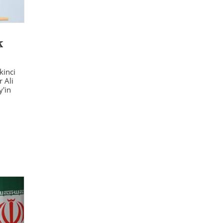
k
ikinci
 Ali
'in