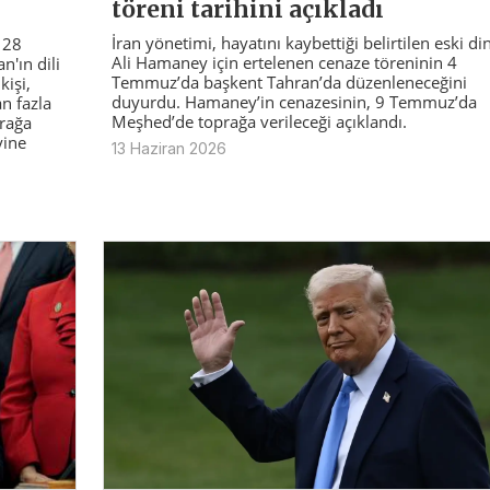
töreni tarihini açıkladı
İran yönetimi, hayatını kaybettiği belirtilen eski din
n 28
Ali Hamaney için ertelenen cenaze töreninin 4
'ın dili
Temmuz’da başkent Tahran’da düzenleneceğini
kişi,
duyurdu. Hamaney’in cenazesinin, 9 Temmuz’da
n fazla
Meşhed’de toprağa verileceği açıklandı.
prağa
yine
13 Haziran 2026