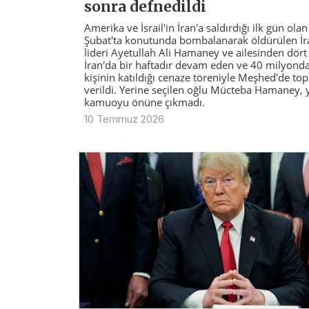
sonra defnedildi
Amerika ve İsrail'in İran'a saldırdığı ilk gün ola
Şubat'ta konutunda bombalanarak öldürülen İran
lideri Ayetullah Ali Hamaney ve ailesinden dört 
İran'da bir haftadır devam eden ve 40 milyonda
kişinin katıldığı cenaze töreniyle Meşhed'de to
verildi. Yerine seçilen oğlu Mücteba Hamaney, 
kamuoyu önüne çıkmadı.
10 Temmuz 2026