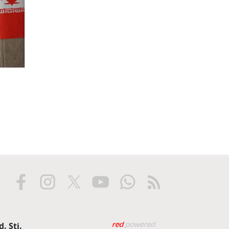
Web tasarım: Red Biliş
. Şti.