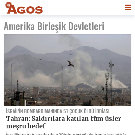
☰
Amerika Birleşik Devletleri
İSRAIL'IN BOMBARDIMANINDA 51 ÇOCUK ÖLDÜ IDDIASI
Tahran: Saldırılara katılan tüm üsler
meşru hedef
İsrail'in sabah saatlerde ABD'nin desteğiyle İran'a başlattığı