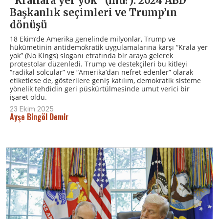
“Krallara yer yok” (mu?): 2024 ABD
Başkanlık seçimleri ve Trump’ın
dönüşü
18 Ekim’de Amerika genelinde milyonlar, Trump ve
hükümetinin antidemokratik uygulamalarına karşı “Krala yer
yok” (No Kings) sloganı etrafında bir araya gelerek
protestolar düzenledi. Trump ve destekçileri bu kitleyi
“radikal solcular” ve “Amerika’dan nefret edenler” olarak
etiketlese de, gösterilere geniş katılım, demokratik sisteme
yönelik tehdidin geri püskürtülmesinde umut verici bir
işaret oldu.
23 Ekim 2025
Ayşe Bingöl Demir