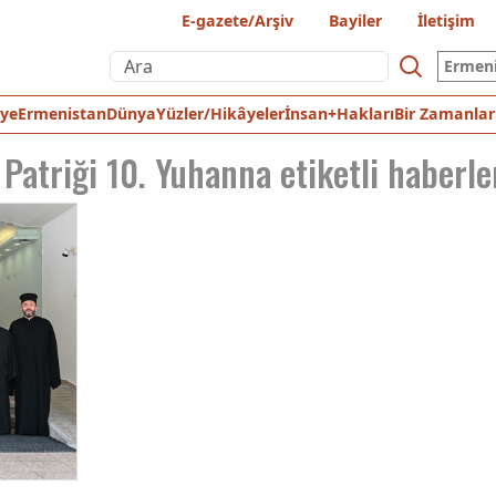
E-gazete/Arşiv
Bayiler
İletişim
Ermen
iye
Ermenistan
Dünya
Yüzler/Hikâyeler
İnsan+Hakları
Bir Zamanlar
Patriği 10. Yuhanna
etiketli haberle