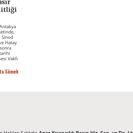
asır
tliği
 Antakya
etinde,
n Sinod
 ve Hatay
 sonra
tarihi
esi Vakfı
ta Sömek