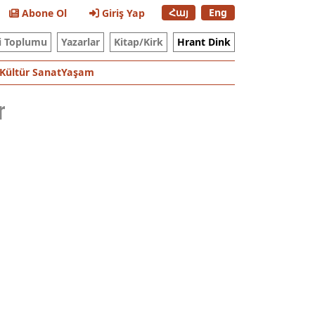
Հայ
Eng
Abone Ol
Giriş Yap
i Toplumu
Yazarlar
Kitap/Kirk
Hrant Dink
Kültür Sanat
Yaşam
r