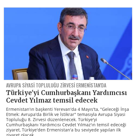
AVRUPA SIYASI TOPLULUĞU ZIRVESI ERMENISTAN'DA
Türkiye'yi Cumhurbaşkanı Yardımcısı
Cevdet Yılmaz temsil edecek
Ermenistan'ın başkenti Yerevan'da 4 Mayıs'ta, "Geleceği İnşa
Etmek: Avrupa'da Birlik ve İstikrar" temasıyla Avrupa Siyasi
Topluluğu 8. Zirvesi düzenlenecek. Türkiye'yi
Cumhurbaşkanı Yardımcısı Cevdet Yılmaz'ın temsil edeceği
ziyaret, Türkiye'den Ermenistan'a bu seviyede yapılan ilk
ziyaret olacak.