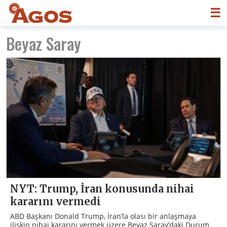
☰
Beyaz Saray
NYT: Trump, İran konusunda nihai
kararını vermedi
ABD Başkanı Donald Trump, İran’la olası bir anlaşmaya
ilişkin nihai kararını vermek üzere Beyaz Saray’daki Durum