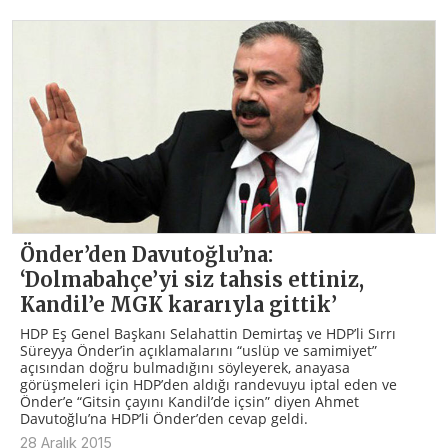
Önder’den Davutoğlu’na:
‘Dolmabahçe’yi siz tahsis ettiniz,
Kandil’e MGK kararıyla gittik’
HDP Eş Genel Başkanı Selahattin Demirtaş ve HDP’li Sırrı
Süreyya Önder’in açıklamalarını “uslüp ve samimiyet”
açısından doğru bulmadığını söyleyerek, anayasa
görüşmeleri için HDP’den aldığı randevuyu iptal eden ve
Önder’e “Gitsin çayını Kandil’de içsin” diyen Ahmet
Davutoğlu’na HDP’li Önder’den cevap geldi.
28 Aralık 2015