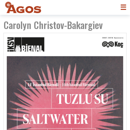
☰
Carolyn Christov-Bakargiev