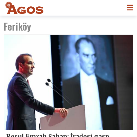
☰
Feriköy
Resul Emrah Şahan: İradesi gasp