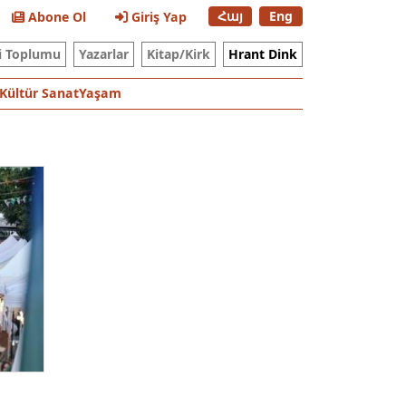
Հայ
Eng
Abone Ol
Giriş Yap
i Toplumu
Yazarlar
Kitap/Kirk
Hrant Dink
Kültür Sanat
Yaşam