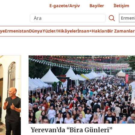
E-gazete/Arşiv
Bayiler
İletişim
Ermen
iye
Ermenistan
Dünya
Yüzler/Hikâyeler
İnsan+Hakları
Bir Zamanlar
Yerevan’da “Bira Günleri”