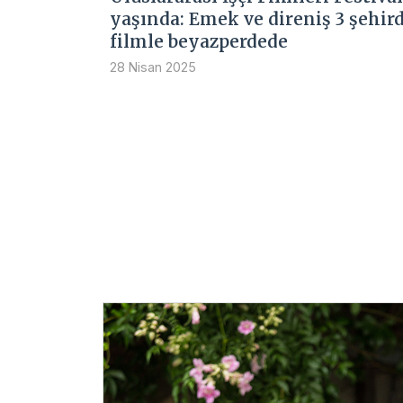
yaşında: Emek ve direniş 3 şehird
filmle beyazperdede
28 Nisan 2025