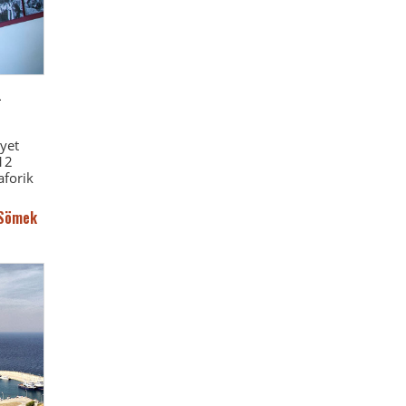
l
vyet
12
aforik
 Sömek