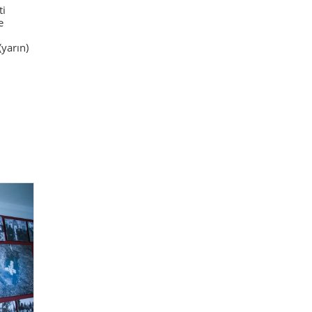
ti
e
yarın)