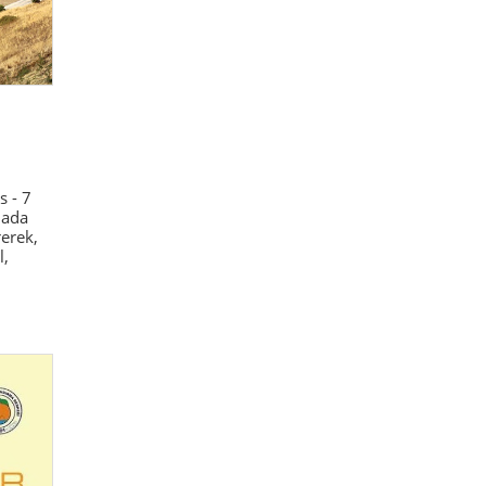
 - 7
dada
erek,
l,