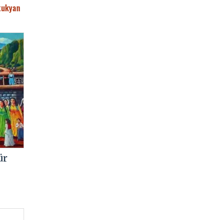
tukyan
ür