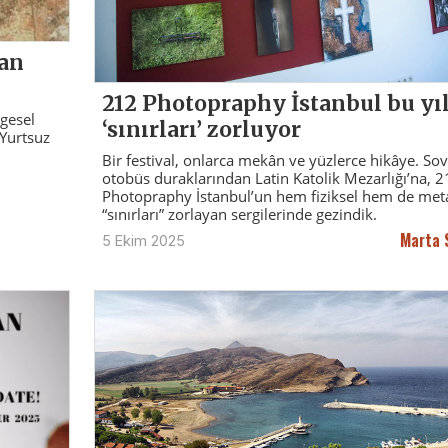
dan
212 Photopraphy İstanbul bu yı
lgesel
‘sınırları’ zorluyor
 Yurtsuz
Bir festival, onlarca mekân ve yüzlerce hikâye. So
otobüs duraklarından Latin Katolik Mezarlığı’na, 2
Photopraphy İstanbul’un hem fiziksel hem de met
“sınırları” zorlayan sergilerinde gezindik.
Marta
5 Ekim 2025