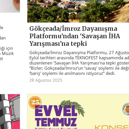
le
Gökçeada/İmroz Dayanışma
Platformu’ndan ‘Savaşan İHA
dan
Yarışması’na tepki
iği için
Gökçeada/İmroz Dayanışma Platformu, 27 Ağustos
an Müzik
Eylül tarihleri arasında TEKNOFEST kapsamında a
et
düzenlenen ‘Savaşan İHA Yarışması’na tepki göster
“Bizler; Gökçeada/İmroz’un ‘savaş’ söylemi ile deği
‘barış’ söylemi ile anılmasını istiyoruz” dedi.
28 Ağustos 2025