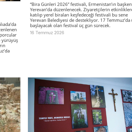
“Bira Günleri 2026” festivali, Ermenistan’ın başken
Yerevan’da düzenlenecek. Ziyaretçilerin etkinlikler
katılıp yerel biraları keşfedeceği festivali bu sene
Yerevan Belediyesi de destekliyor. 17 Temmuz’da (
lıada’da
başlayacak olan festival üç gün sürecek.
üzenlenen
16 Temmuz 2026
sporcular
e yürüyüş
rın
uz’da