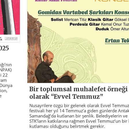
025
ığı’nın
(NPAK)
li 22
evam
a Dünya
Bir toplumsal muhalefet örneği
ion,
olarak “Evvel Temmuz”
e
Nusayrilere özgü bir gelenek olarak Evvel Temmu
festivali her yıl 14 Temmuz’a giden günlerde Anta
Samandağ’da kutlanan bir şenlik. Belediyelerin ve
STK’ların katkılarına rağmen Evvel Temmuz’un bir 
kutlaması olduğunu belirtmek gerekir.