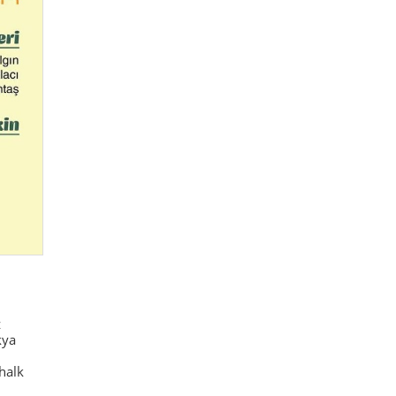
z
kya
halk