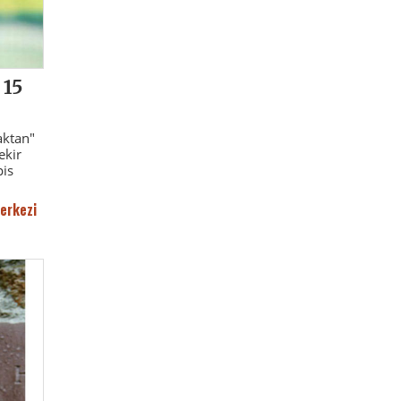
 15
aktan"
ekir
pis
erkezi