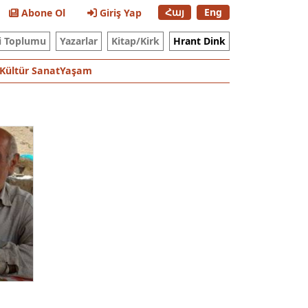
Հայ
Eng
Abone Ol
Giriş Yap
i Toplumu
Yazarlar
Kitap/Kirk
Hrant Dink
Kültür Sanat
Yaşam