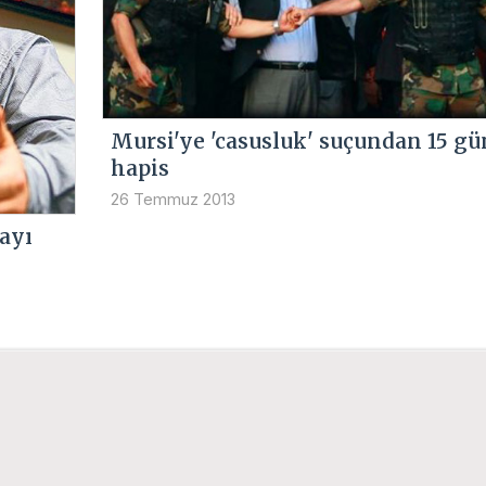
Mursi'ye 'casusluk' suçundan 15 gü
hapis
26 Temmuz 2013
ayı