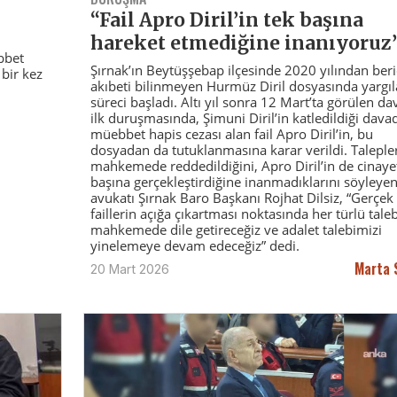
“Fail Apro Diril’in tek başına
hareket etmediğine inanıyoruz
bbet
Şırnak’ın Beytüşşebap ilçesinde 2020 yılından beri
 bir kez
akıbeti bilinmeyen Hurmüz Diril dosyasında yargı
süreci başladı. Altı yıl sonra 12 Mart’ta görülen da
ilk duruşmasında, Şimuni Diril’in katledildiği dava
müebbet hapis cezası alan fail Apro Diril’in, bu
dosyadan da tutuklanmasına karar verildi. Taleple
mahkemede reddedildiğini, Apro Diril’in de cinayet
başına gerçekleştirdiğine inanmadıklarını söyleyen
avukatı Şırnak Baro Başkanı Rojhat Dilsiz, “Gerçek
faillerin açığa çıkartması noktasında her türlü tale
mahkemede dile getireceğiz ve adalet talebimizi
yinelemeye devam edeceğiz” dedi.
Marta
20 Mart 2026