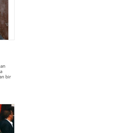
yan
’a
an bir