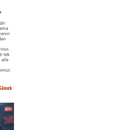
”
dir
lama
vanın
dan
rinin
i tek
 aile
bimizi
 Sömek