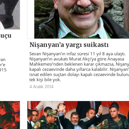
suçu
Nişanyan’a yargı suikastı
Sevan Nişanyan’ın infaz süresi 11 yıl 8 aya ulaştı.
Nişanyan’ın avukatı Murat Akçı’ya göre Anayasa
van
Mahkemesi’nden beklenen karar çıkmazsa, Nişan
r'e
kapalı cezaevinde daha yıllarca kalabilir. Nişanyan
1915
isnat edilen suçtan dolayı kapalı cezaevinde bulun
tek kişi bile yok.
4 Aralık 2014