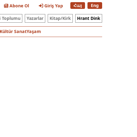
Հայ
Eng
Abone Ol
Giriş Yap
i Toplumu
Yazarlar
Kitap/Kirk
Hrant Dink
Kültür Sanat
Yaşam