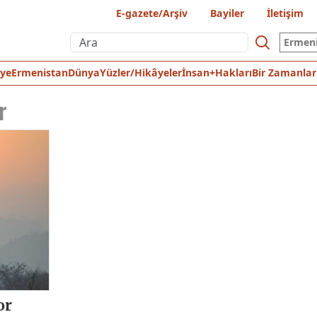
E-gazete/Arşiv
Bayiler
İletişim
Ermen
iye
Ermenistan
Dünya
Yüzler/Hikâyeler
İnsan+Hakları
Bir Zamanlar
r
or