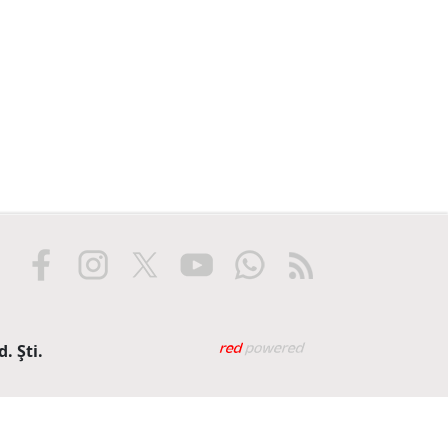
Web tasarım: Red Biliş
. Şti.