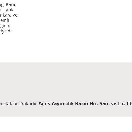
ığı Kara
 il yok.
 Ankara ve
nemli
iğinin
kiye’de
 Hakları Saklıdır.
Agos Yayıncılık Basın Hiz. San. ve Tic. Ltd