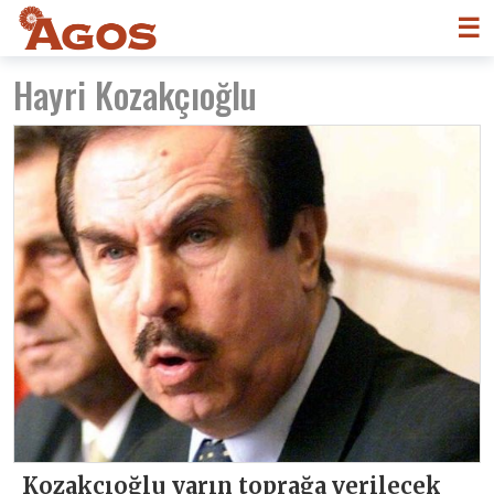
☰
Hayri Kozakçıoğlu
Kozakçıoğlu yarın toprağa verilecek