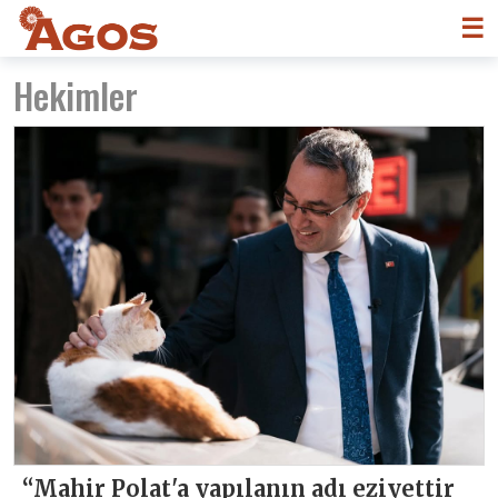
☰
Hekimler
“Mahir Polat'a yapılanın adı eziyettir