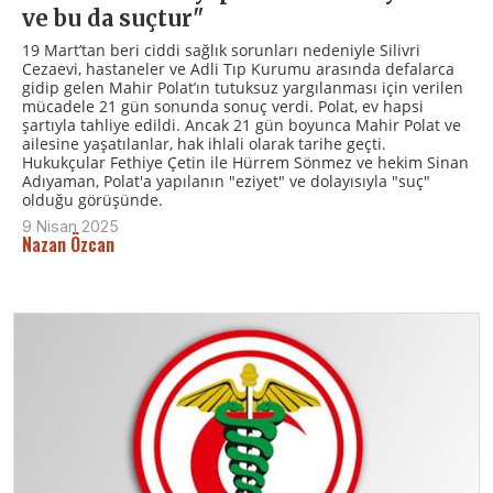
ve bu da suçtur"
19 Mart’tan beri ciddi sağlık sorunları nedeniyle Silivri
Cezaevi, hastaneler ve Adli Tıp Kurumu arasında defalarca
gidip gelen Mahir Polat’ın tutuksuz yargılanması için verilen
mücadele 21 gün sonunda sonuç verdi. Polat, ev hapsi
şartıyla tahliye edildi. Ancak 21 gün boyunca Mahir Polat ve
ailesine yaşatılanlar, hak ihlali olarak tarihe geçti.
Hukukçular Fethiye Çetin ile Hürrem Sönmez ve hekim Sinan
Adıyaman, Polat'a yapılanın "eziyet" ve dolayısıyla "suç"
olduğu görüşünde.
9 Nisan 2025
Nazan Özcan