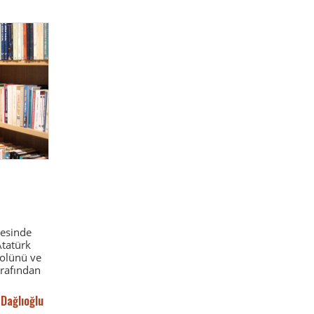
lesinde
Atatürk
 rolünü ve
arafından
Dağlıoğlu