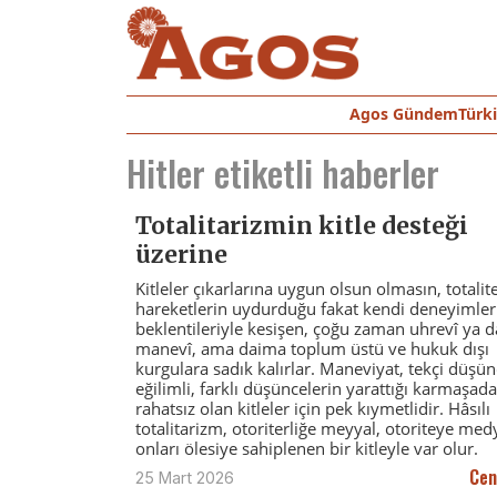
Agos Gündem
Türk
Hitler
etiketli haberler
Totalitarizmin kitle desteği
üzerine
Kitleler çıkarlarına uygun olsun olmasın, totalit
hareketlerin uydurduğu fakat kendi deneyimleri
beklentileriyle kesişen, çoğu zaman uhrevî ya d
manevî, ama daima toplum üstü ve hukuk dışı
kurgulara sadık kalırlar. Maneviyat, tekçi düşü
eğilimli, farklı düşüncelerin yarattığı karmaşad
rahatsız olan kitleler için pek kıymetlidir. Hâsılı
totalitarizm, otoriterliğe meyyal, otoriteye med
onları ölesiye sahiplenen bir kitleyle var olur.
Cen
25 Mart 2026