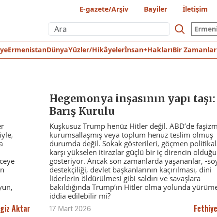
E-gazete/Arşiv
Bayiler
İletişim
Ermen
iye
Ermenistan
Dünya
Yüzler/Hikâyeler
İnsan+Hakları
Bir Zamanlar
Hegemonya inşasının yapı taşı:
Barış Kurulu
er
Kuşkusuz Trump henüz Hitler değil. ABD’de faşiz
yle,
kurumsallaşmış veya toplum henüz teslim olmuş
a
durumda değil. Sokak gösterileri, göçmen politikal
karşı yükselen itirazlar güçlü bir iç direncin olduğ
nceye
gösteriyor. Ancak son zamanlarda yaşananlar, -so
an
destekçiliği, devlet başkanlarının kaçırılması, dini
liderlerin öldürülmesi gibi saldırı ve savaşlara
yun,
bakıldığında Trump’ın Hitler olma yolunda yürüme
iddia edilebilir mi?
giz Aktar
Fethiye
17 Mart 2026