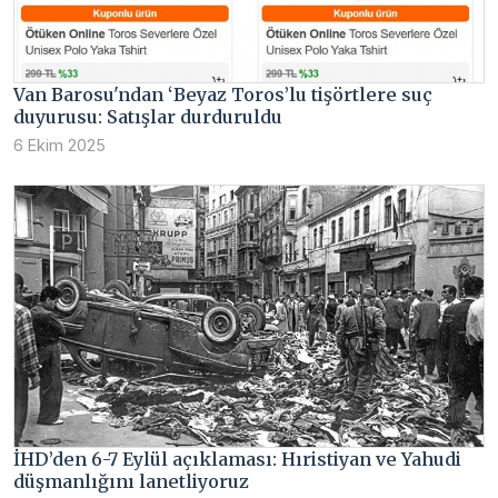
Van Barosu'ndan ‘Beyaz Toros’lu tişörtlere suç
duyurusu: Satışlar durduruldu
6 Ekim 2025
İHD’den 6-7 Eylül açıklaması: Hıristiyan ve Yahudi
düşmanlığını lanetliyoruz