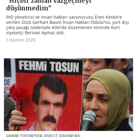
“Hiçbir zaman vazgeçmeyi
düşünmedim”
İHD yöneticisi ve insan hakları savunucusu Eren Keskin’e
verilen 2026 Gerhart Baum İnsan Hakları Ödülü'nü, yurt dışı
çıkış yasağı nedeniyle Köln’de düzenlenen törende Kürt
siyasetçi Berivan Aymaz aldı.
1 Haziran 2026
HANIM TOSUN’DAN ADALET BAKANI’NA: