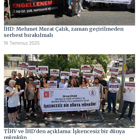
İHD: Mehmet Murat Çalık, zaman geçirilmeden
serbest bırakılmalı
19 Temmuz 2025
TİHV ve İHD’den açıklama: İşkencesiz bir dünya
mümkün