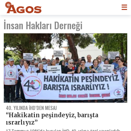
☰
İnsan Hakları Derneği
40. YILINDA İHD’DEN MESAJ
“Hakikatin peşindeyiz, barışta
ısrarlıyız”
17 Temmuz 1986’da kurulan İHD, 40. yılına özel yayınladığı