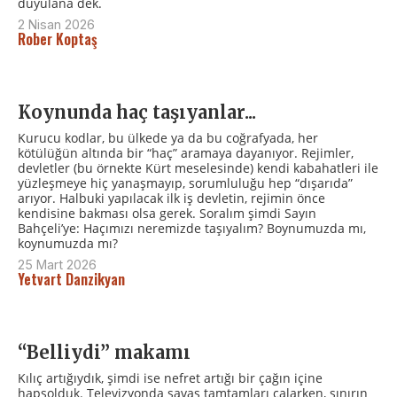
duyulana dek.
2 Nisan 2026
Rober Koptaş
Koynunda haç taşıyanlar...
Kurucu kodlar, bu ülkede ya da bu coğrafyada, her
kötülüğün altında bir “haç” aramaya dayanıyor. Rejimler,
devletler (bu örnekte Kürt meselesinde) kendi kabahatleri ile
yüzleşmeye hiç yanaşmayıp, sorumluluğu hep “dışarıda”
arıyor. Halbuki yapılacak ilk iş devletin, rejimin önce
kendisine bakması olsa gerek. Soralım şimdi Sayın
Bahçeli’ye: Haçımızı neremizde taşıyalım? Boynumuzda mı,
koynumuzda mı?
25 Mart 2026
Yetvart Danzikyan
“Belliydi” makamı
Kılıç artığıydık, şimdi ise nefret artığı bir çağın içine
hapsolduk. Televizyonda savaş tamtamları çalarken, sınırın