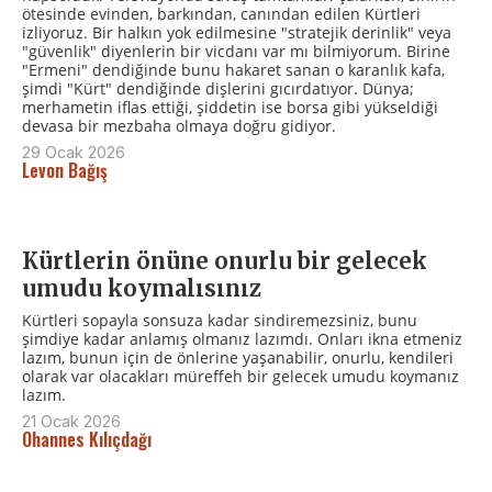
ötesinde evinden, barkından, canından edilen Kürtleri
izliyoruz. Bir halkın yok edilmesine "stratejik derinlik" veya
"güvenlik" diyenlerin bir vicdanı var mı bilmiyorum. Birine
"Ermeni" dendiğinde bunu hakaret sanan o karanlık kafa,
şimdi "Kürt" dendiğinde dişlerini gıcırdatıyor. Dünya;
merhametin iflas ettiği, şiddetin ise borsa gibi yükseldiği
devasa bir mezbaha olmaya doğru gidiyor.
29 Ocak 2026
Levon Bağış
Kürtlerin önüne onurlu bir gelecek
umudu koymalısınız
Kürtleri sopayla sonsuza kadar sindiremezsiniz, bunu
şimdiye kadar anlamış olmanız lazımdı. Onları ikna etmeniz
lazım, bunun için de önlerine yaşanabilir, onurlu, kendileri
olarak var olacakları müreffeh bir gelecek umudu koymanız
lazım.
21 Ocak 2026
Ohannes Kılıçdağı