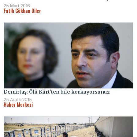
25 Mart 2016
Fatih Gökhan Diler
Demirtaş: Ölü Kürt'ten bile korkuyorsunuz
25 Aralık 2015
Haber Merkezi