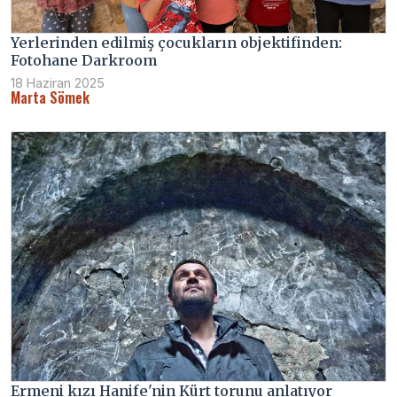
Yerlerinden edilmiş çocukların objektifinden:
Fotohane Darkroom
18 Haziran 2025
Marta Sömek
Ermeni kızı Hanife'nin Kürt torunu anlatıyor