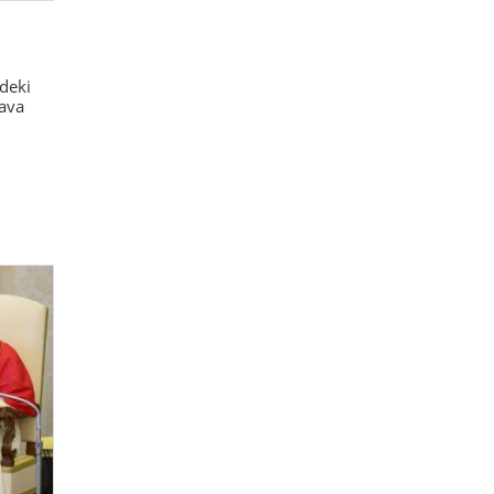
deki
hava