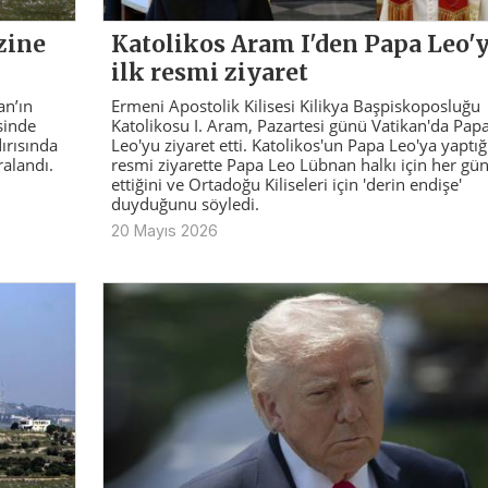
zine
Katolikos Aram I'den Papa Leo'
ilk resmi ziyaret
an’ın
Ermeni Apostolik Kilisesi Kilikya Başpiskoposluğu
sinde
Katolikosu I. Aram, Pazartesi günü Vatikan'da Pap
ırısında
Leo'yu ziyaret etti. Katolikos'un Papa Leo'ya yaptığı
ralandı.
resmi ziyarette Papa Leo Lübnan halkı için her gü
ettiğini ve Ortadoğu Kiliseleri için 'derin endişe'
duyduğunu söyledi.
20 Mayıs 2026