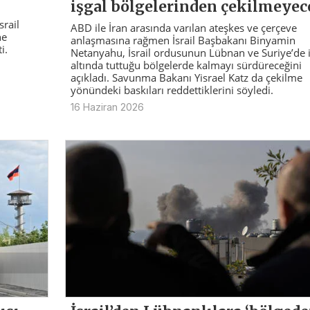
işgal bölgelerinden çekilmeyec
srail
ABD ile İran arasında varılan ateşkes ve çerçeve
ne
anlaşmasına rağmen İsrail Başbakanı Binyamin
i.
Netanyahu, İsrail ordusunun Lübnan ve Suriye’de i
altında tuttuğu bölgelerde kalmayı sürdüreceğini
açıkladı. Savunma Bakanı Yisrael Katz da çekilme
yönündeki baskıları reddettiklerini söyledi.
16 Haziran 2026