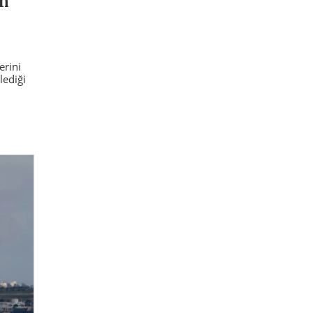
en
erini
lediği