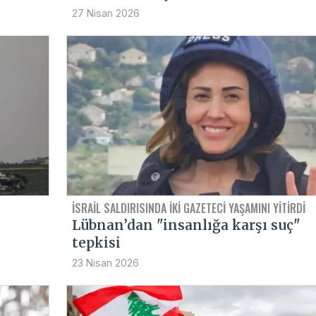
27 Nisan 2026
İSRAIL SALDIRISINDA IKI GAZETECI YAŞAMINI YITIRDI
Lübnan’dan "insanlığa karşı suç"
tepkisi
23 Nisan 2026