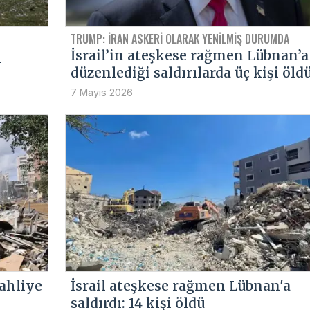
TRUMP: İRAN ASKERI OLARAK YENILMIŞ DURUMDA
İsrail’in ateşkese rağmen Lübnan’a
ı
düzenlediği saldırılarda üç kişi öld
7 Mayıs 2026
tahliye
İsrail ateşkese rağmen Lübnan'a
saldırdı: 14 kişi öldü