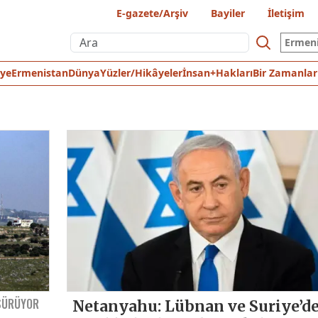
E-gazete/Arşiv
Bayiler
İletişim
Ermen
iye
Ermenistan
Dünya
Yüzler/Hikâyeler
İnsan+Hakları
Bir Zamanlar
 SÜRÜYOR
Netanyahu: Lübnan ve Suriye’d