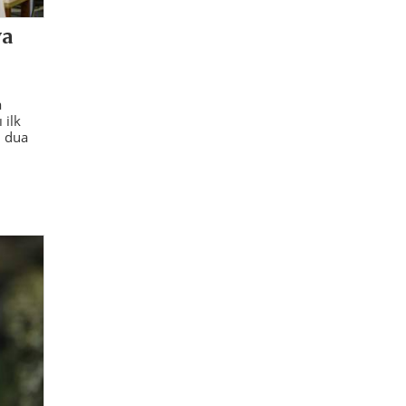
ya
a
 ilk
n dua