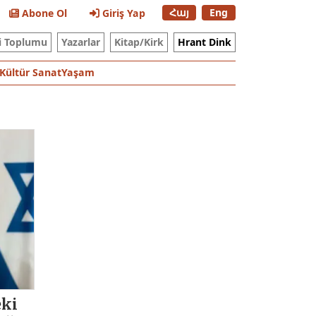
Հայ
Eng
Abone Ol
Giriş Yap
i Toplumu
Yazarlar
Kitap/Kirk
Hrant Dink
Kültür Sanat
Yaşam
eki