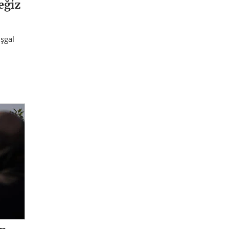
eğiz
şgal