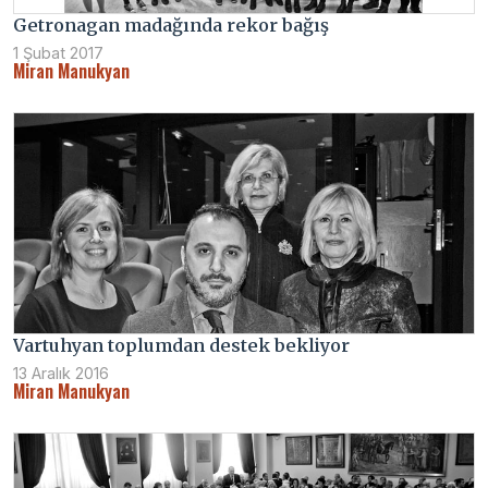
Getronagan madağında rekor bağış
1 Şubat 2017
Miran Manukyan
Vartuhyan toplumdan destek bekliyor
13 Aralık 2016
Miran Manukyan