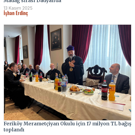
Madağ sırası Dadyan’da
13 Kasım 2025
İşhan Erdinç
Feriköy Merametçiyan Okulu için 17 milyon TL bağış
toplandı