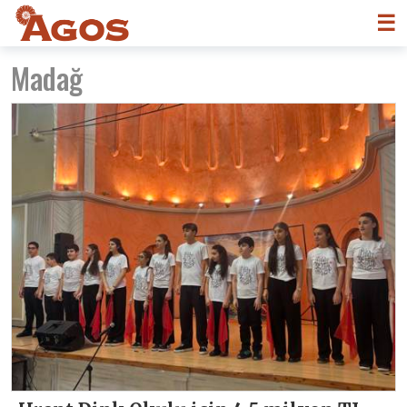
☰
Madağ