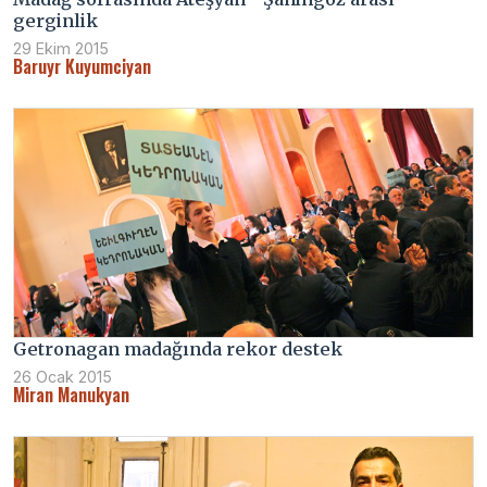
gerginlik
29 Ekim 2015
Baruyr Kuyumciyan
Getronagan madağında rekor destek
26 Ocak 2015
Miran Manukyan