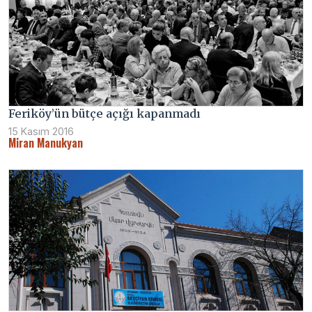
Feriköy’ün bütçe açığı kapanmadı
15 Kasım 2016
Miran Manukyan