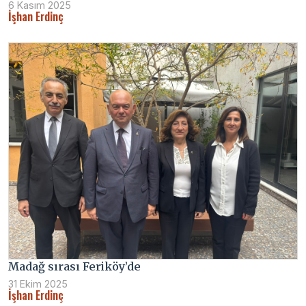
6 Kasım 2025
İşhan Erdinç
Madağ sırası Feriköy’de
31 Ekim 2025
İşhan Erdinç