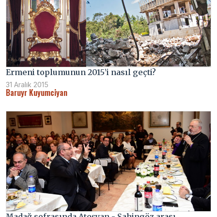
Ermeni toplumunun 2015’i nasıl geçti?
31 Aralık 2015
Baruyr Kuyumciyan
Madağ sofrasında Ateşyan - Şahingöz arası