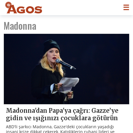
☰
Madonna
Madonna'dan Papa'ya çağrı: Gazze’ye
gidin ve ışığınızı çocuklara götürün
ABD'li şarkıcı Madonna, Gazze'deki çocukların yaşadığı
insani krize dikkat çekerek, Katoliklerin ruhani lideri ve