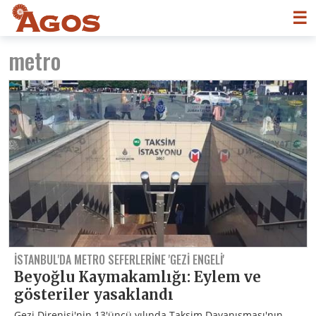
☰
metro
İSTANBUL'DA METRO SEFERLERINE 'GEZI ENGELI'
Beyoğlu Kaymakamlığı: Eylem ve
gösteriler yasaklandı
Gezi Direnişi'nin 13'üncü yılında Taksim Dayanışması'nın