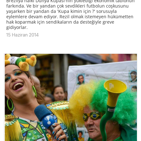
Brezilya halkı Dünya Kupası'nın yüklediği ekonomik tablonun
farkında. Ve bir yandan çok sevdikleri futbolun coşkusunu
yaşarken bir yandan da 'Kupa kimin için ?' sorusuyla
eylemlere devam ediyor. Rezil olmak istemeyen hükümetten
hak koparmak için sendikaların da desteğiyle greve
gidiyorlar.
15 Haziran 2014