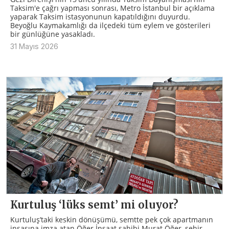
Taksim'e çağrı yapması sonrası, Metro İstanbul bir açıklama
yaparak Taksim istasyonunun kapatıldığını duyurdu.
Beyoğlu Kaymakamlığı da ilçedeki tüm eylem ve gösterileri
bir günlüğüne yasakladı.
31 Mayıs 2026
Kurtuluş ‘lüks semt’ mi oluyor?
Kurtuluş’taki keskin dönüşümü, semtte pek çok apartmanın
inşasına imza atan Öğer İnşaat sahibi Murat Öğer, şehir