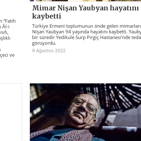
Mimar Nişan Yaubyan hayatını
kaybetti
n “Fatih
Türkiye Ermeni toplumunun önde gelen mimarlar
 Âl-i
Nişan Yaubyan 94 yaşında hayatını kaybetti. Yaub
ıfı,
bir süredir Yedikule Surp Pırgiç Hastanesi'nde teda
lıklı
görüyordu.
a
9 Ağustos 2022
çeci ve