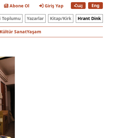
Հայ
Eng
Abone Ol
Giriş Yap
i Toplumu
Yazarlar
Kitap/Kirk
Hrant Dink
Kültür Sanat
Yaşam