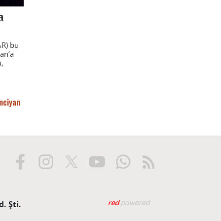
a
R) bu
an’a
,
mciyan
Web tasarım: Red Biliş
. Şti.