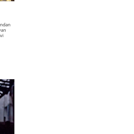
ından
yan
vi