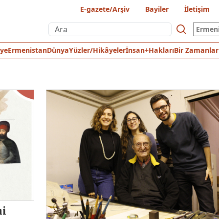
E-gazete/Arşiv
Bayiler
İletişim
Ermen
iye
Ermenistan
Dünya
Yüzler/Hikâyeler
İnsan+Hakları
Bir Zamanlar
ni