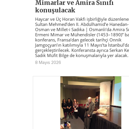
Mimarlar ve Amira Sınıfı
konuşulacak
Haycar ve Üç Horan Vakfı işbirliğiyle düzenlene
Sultan Mehmed’den II. Abdülhamid’e Hanedan-ı
Osman ve Millet-i Sadıka | Osmanlı’da Amira Sın
Ermeni Mimar ve Mühendisler (1453–1890)” baş
konferans, Fransa’dan gelecek tarihçi Onnik
Jamgoçyan’ın katılımıyla 11 Mayıs’ta İstanbul’d
gerçekleştirilecek. Konferansta ayrıca Serkan Ke
Sadık Müfit Bilge de konuşmalarıyla yer alacak.
8 Mayıs 2026