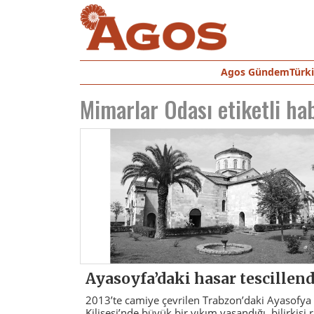
Agos Gündem
Türk
Mimarlar Odası
etiketli ha
Ayasoyfa’daki hasar tescillend
2013’te camiye çevrilen Trabzon’daki Ayasofya
Kilisesi’nde büyük bir yıkım yaşandığı, bilirkişi