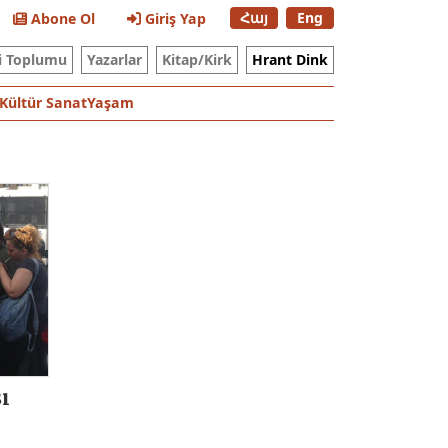
Հայ
Eng
Abone Ol
Giriş Yap
i Toplumu
Yazarlar
Kitap/Kirk
Hrant Dink
Kültür Sanat
Yaşam
ı