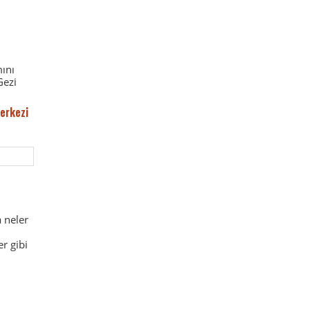
ını
Gezi
erkezi
 neler
r gibi