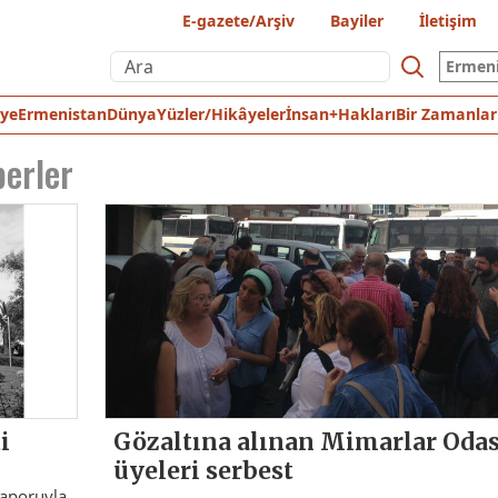
E-gazete/Arşiv
Bayiler
İletişim
Ermen
iye
Ermenistan
Dünya
Yüzler/Hikâyeler
İnsan+Hakları
Bir Zamanlar
berler
i
Gözaltına alınan Mimarlar Odas
üyeleri serbest
 raporuyla