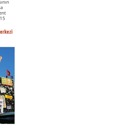
sının
na
ent
 15
erkezi