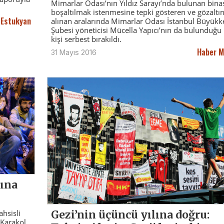
Mimarlar Odası’nın Yıldız Sarayı’nda bulunan bina
boşaltılmak istenmesine tepki gösteren ve gözaltı
 Estukyan
alınan aralarında Mimarlar Odası İstanbul Büyükk
Şubesi yöneticisi Mücella Yapıcı’nın da bulunduğu
kişi serbest bırakıldı.
Haber M
31 Mayıs 2016
tına
Gezi’nin üçüncü yılına doğru:
hsisli
 Karakol