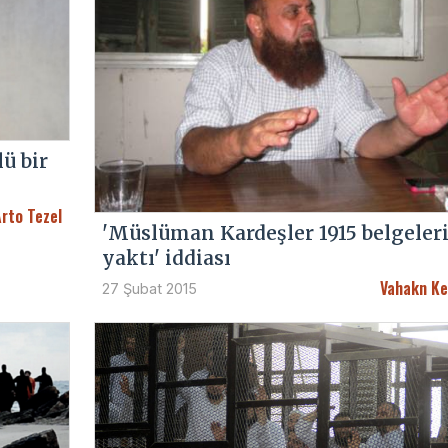
ü bir
rto Tezel
'Müslüman Kardeşler 1915 belgeler
yaktı' iddiası
Vahakn Ke
27 Şubat 2015