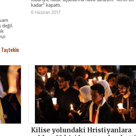
kadar" kapattı.
6 Haziran 2017
evam
 değil.
ik
mzi
 Taştekin
Kilise yolundaki Hristiyanlara