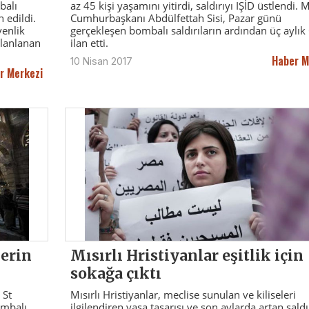
balı
az 45 kişi yaşamını yitirdi, saldırıyı IŞİD üstlendi. M
 edildi.
Cumhurbaşkanı Abdülfettah Sisi, Pazar günü
enlik
gerçekleşen bombalı saldırıların ardından üç aylı
planlanan
ilan etti.
Haber M
10 Nisan 2017
r Merkezi
lerin
Mısırlı Hristiyanlar eşitlik için
sokağa çıktı
 St
Mısırlı Hristiyanlar, meclise sunulan ve kiliseleri
ombalı
ilgilendiren yasa tasarısı ve son aylarda artan saldı