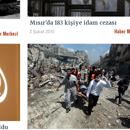
Mısır'da 183 kişiye idam cezası
Haber M
2 Şubat 2015
r Merkezi
ldu