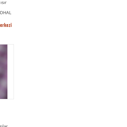
ısır
k OHAL
erkezi
rılar