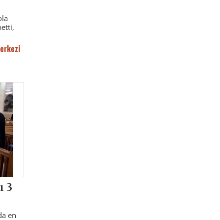
i
ola
etti,
erkezi
ı 3
da en