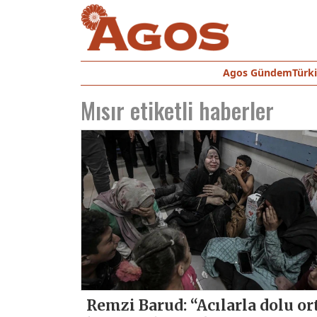
Agos Gündem
Türk
Mısır
etiketli haberler
Remzi Barud: “Acılarla dolu or