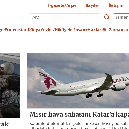
E-gazete/Arşiv
Bayiler
İletişim
Ermen
iye
Ermenistan
Dünya
Yüzler/Hikâyeler
İnsan+Hakları
Bir Zamanlar
Mısır hava sahasını Katar'a kap
tak
Katar ile diplomatik ilişkilerini kesen Mısır, bu sab
itibariyle Katar uçaklarına hava sahasını "ikinci bi