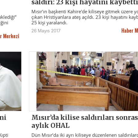
saldırı: 23 kişi hayatını kaybett
Mısır'ın başkenti Kahire'de kiliseye gitmek üzere y
üklediği”
çıkan Hristiyanlara ateş açıldı. 23 kişi hayatını kayb
iğini
25 kişi yaralandı.
Haber M
26 Mayıs 2017
r Merkezi
ni
Mısır’da kilise saldırıları sonras
aylık OHAL
Kıpti
Dün Mısır’da iki ayrı kiliseye düzenlenen saldırılar