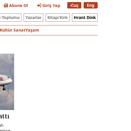
Հայ
Eng
Abone Ol
Giriş Yap
i Toplumu
Yazarlar
Kitap/Kirk
Hrant Dink
Kültür Sanat
Yaşam
attı
ah
r emre