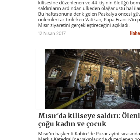
kilisesine düzenlenen ve 44 kişinin öldüğü bom
saldırıların ardından ülkeden olağanüstü hal ilan
Bu haftasonuna denk gelen Paskalya öncesi güv
önlemleri arttırılırken Vatikan, Papa Francis’in 
Mısır ziyaretini gerçekleştireceğini açıkladı.
Habe
12 Nisan 2017
Mısır'da kiliseye saldırı: Ölen
çoğu kadın ve çocuk
Mısır’ın başkenti Kahire’de Pazar ayini sırasında
Mark's Katedrali’ne yakınlarında düzenlenen b