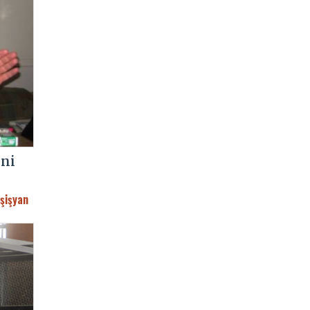
ini
şişyan