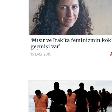
‘Mısır ve Irak’ta feminizmin kökl
geçmişi var’
A
15 Eylül 2015