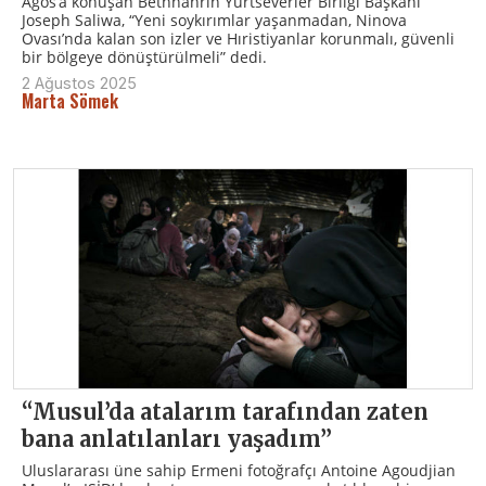
Agos’a konuşan Bethnahrin Yurtseverler Birliği Başkanı
Joseph Saliwa, “Yeni soykırımlar yaşanmadan, Ninova
Ovası’nda kalan son izler ve Hıristiyanlar korunmalı, güvenli
bir bölgeye dönüştürülmeli” dedi.
2 Ağustos 2025
Marta Sömek
“Musul’da atalarım tarafından zaten
bana anlatılanları yaşadım”
Uluslararası üne sahip Ermeni fotoğrafçı Antoine Agoudjian