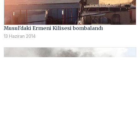
Musul'daki Ermeni Kilisesi bombalandı
13 Haziran 2014
Musul düşerken Süryaniler’e bir kez daha göç