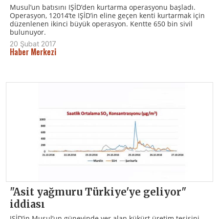
Musul’un batısını IŞİD’den kurtarma operasyonu başladı.
Operasyon, 12014’te IŞİD’in eline geçen kenti kurtarmak için
düzenlenen ikinci büyük operasyon. Kentte 650 bin sivil
bulunuyor.
20 Şubat 2017
Haber Merkezi
"Asit yağmuru Türkiye'ye geliyor"
iddiası
IŞİD’in Musul’un güneyinde yer alan kükürt üretim tesisini