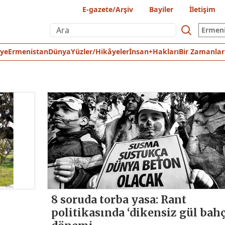
E-gazete/Arşiv
Bayiler
İletişim
Ermen
iye
Ermenistan
Dünya
Yüzler/Hikâyeler
İnsan+Hakları
Bir Zamanlar
8 soruda torba yasa: Rant
politikasında ‘dikensiz gül bahç