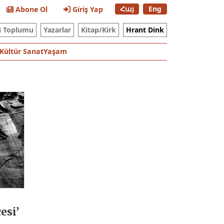
Հայ
Eng
Abone Ol
Giriş Yap
i Toplumu
Yazarlar
Kitap/Kirk
Hrant Dink
Kültür Sanat
Yaşam
esi’