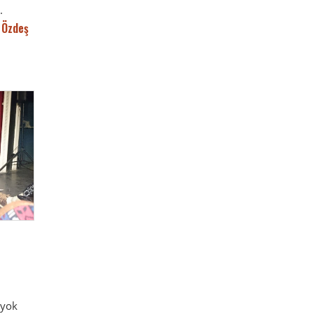
.
 Özdeş
 yok