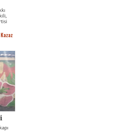
kkı
ili,
tisi
 Kazaz
i
kapı