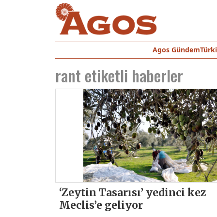
Agos Gündem
Türk
rant
etiketli haberler
‘Zeytin Tasarısı’ yedinci kez
Meclis’e geliyor