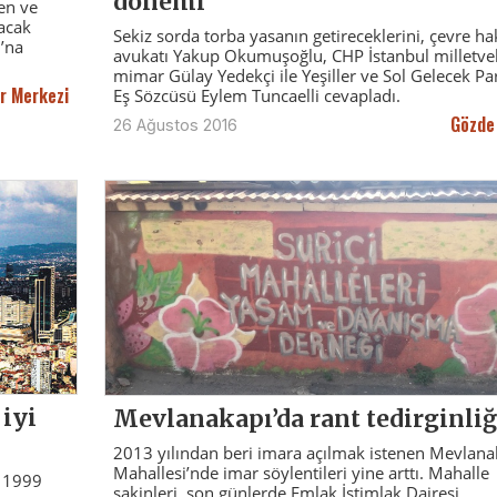
dönemi
en ve
lacak
Sekiz sorda torba yasanın getireceklerini, çevre ha
u’na
avukatı Yakup Okumuşoğlu, CHP İstanbul milletvek
mimar Gülay Yedekçi ile Yeşiller ve Sol Gelecek Par
r Merkezi
Eş Sözcüsü Eylem Tuncaelli cevapladı.
Gözde
26 Ağustos 2016
 iyi
Mevlanakapı’da rant tedirginliğ
2013 yılından beri imara açılmak istenen Mevlana
Mahallesi’nde imar söylentileri yine arttı. Mahalle
s 1999
sakinleri, son günlerde Emlak İstimlak Dairesi