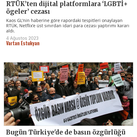
RTÜK’ten dijital platformlara ‘LGBTİ+
ögeler’ cezası
Kaos GL’nin haberine göre rapordaki tespitleri onaylayan
RTÜK, Netflix’e üst sınırdan idari para cezası yaptırımı kararı
aldı.
4 Ağustos 2023
Vartan Estukyan
Bugün Türkiye'de de basın özgürlüğü