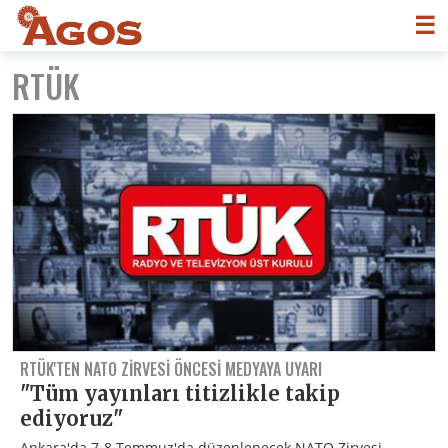
☰
RTÜK
RTÜK'TEN NATO ZIRVESI ÖNCESI MEDYAYA UYARI
"Tüm yayınları titizlikle takip
ediyoruz"
Ankara'da 7-8 Temmuz'da düzenlenecek NATO Zirvesi