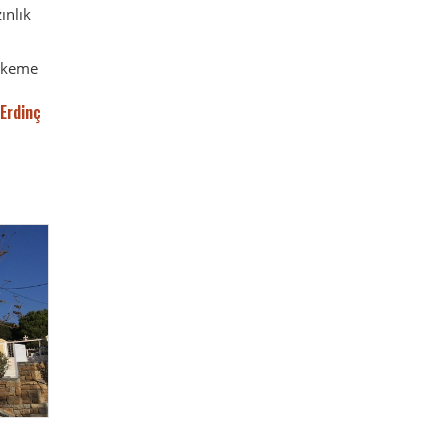
ınlık
ahkeme
 Erdinç