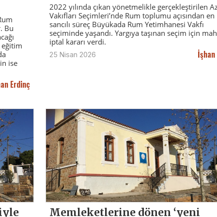
2022 yılında çıkan yönetmelikle gerçekleştirilen Az
Vakıfları Seçimleri’nde Rum toplumu açısından en
 Rum
sancılı süreç Büyükada Rum Yetimhanesi Vakfı
r. Bu
seçiminde yaşandı. Yargıya taşınan seçim için m
acağı
iptal kararı verdi.
 eğitim
İşhan
da
25 Nisan 2026
in ise
han Erdinç
Memleketlerine dönen ‘yeni
iyle