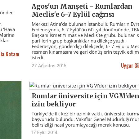
Agos'un Manşeti - Rumlardan
 günden
Meclis'e 6-7 Eylül çağrısı
r.
Merkezi Atina’da bulunan İstanbullu Rumların Evr
u ‘Hava
Federasyonu, 6-7 Eylül’ün 60. yıl dönümünde, T
 Marina
Başkanı İsmet Yılmaz ve Meclis’te grubu bulunan s
kları
partilerin grup başkanlıklarına dilekçe yazdı.
Federasyon, gönderdiği dilekçede, 6- 7 Eylül’ü Mecl
resmen kınamasını ve geri dönüşlerin teşvik edilm
sia Kotam
istedi.
Uygar Gü
27 Ağustos 2015
Rumlar üniversite için VGM’de
izin bekliyor
Türkiye’de ilk kez bir azınlık vakfı, üniversite kurm
başvuruda bulundu. Vakıflar Genel Müdürlüğü’nü
belirsizliği nasıl yorumlayacağı merak konusu.
17 Eylül 2014