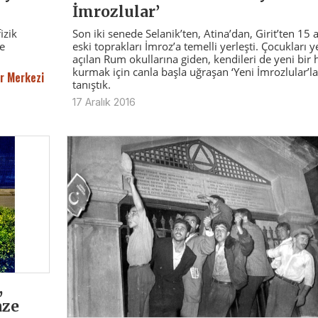
İmrozlular’
Son iki senede Selanik’ten, Atina’dan, Girit’ten 15 a
izik
eski toprakları İmroz’a temelli yerleşti. Çocukları y
le
açılan Rum okullarına giden, kendileri de yeni bir 
kurmak için canla başla uğraşan ‘Yeni İmrozlular’la
r Merkezi
tanıştık.
17 Aralık 2016
,
aze