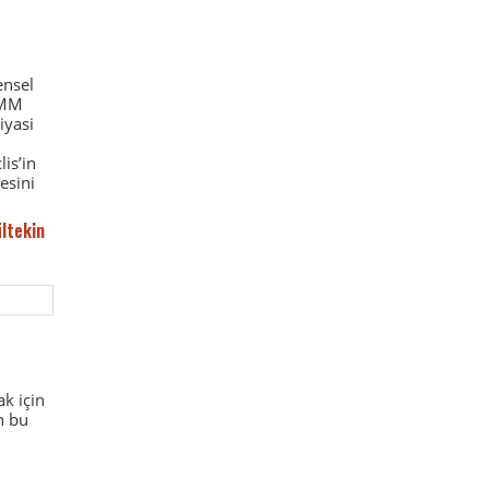
ensel
BMM
iyasi
is’in
esini
ltekin
n
ak için
n bu