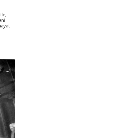
ile,
eni
hayat