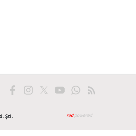
Web tasarım: Red Biliş
. Şti.