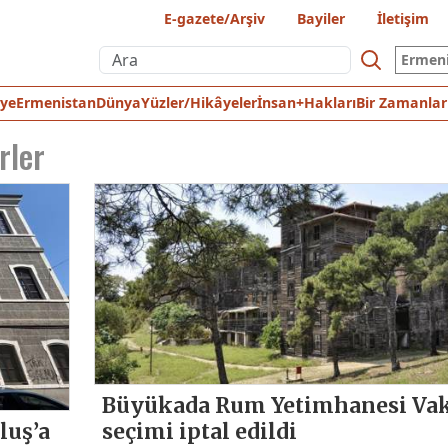
E-gazete/Arşiv
Bayiler
İletişim
Ermen
iye
Ermenistan
Dünya
Yüzler/Hikâyeler
İnsan+Hakları
Bir Zamanlar
rler
Büyükada Rum Yetimhanesi Vak
luş’a
seçimi iptal edildi