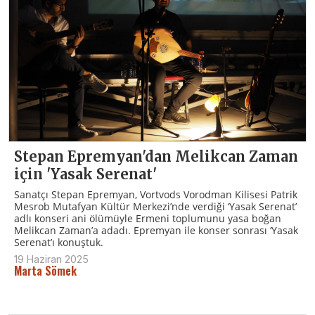
Stepan Epremyan'dan Melikcan Zaman
için 'Yasak Serenat'
Sanatçı Stepan Epremyan, Vortvods Vorodman Kilisesi Patrik
Mesrob Mutafyan Kültür Merkezi’nde verdiği ‘Yasak Serenat’
adlı konseri ani ölümüyle Ermeni toplumunu yasa boğan
Melikcan Zaman’a adadı. Epremyan ile konser sonrası ‘Yasak
Serenat’ı konuştuk.
19 Haziran 2025
Marta Sömek