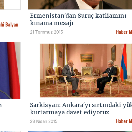
Ermenistan'dan Suruç katliamını
kınama mesajı
hi Balyan
Haber M
21 Temmuz 2015
Sarkisyan: Ankara'yı sırtındaki yü
n
kurtarmaya davet ediyoruz
Haber M
28 Nisan 2015