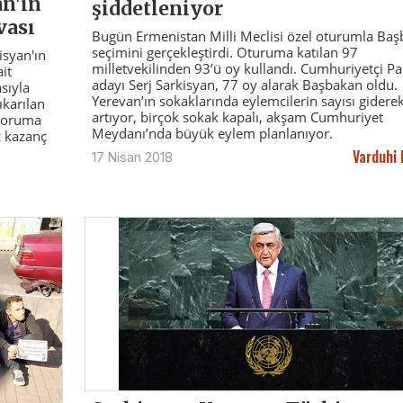
n'ın
şiddetleniyor
vası
Bugün Ermenistan Milli Meclisi özel oturumla Ba
seçimini gerçekleştirdi. Oturuma katılan 97
isyan'ın
milletvekilinden 93’ü oy kullandı. Cumhuriyetçi Par
it
adayı Serj Sarkisyan, 77 oy alarak Başbakan oldu.
sıyla
Yerevan’ın sokaklarında eylemcilerin sayısı gidere
ıkarılan
artıyor, birçok sokak kapalı, akşam Cumhuriyet
 koruma
Meydanı’nda büyük eylem planlanıyor.
z kazanç
Varduhi 
17 Nisan 2018