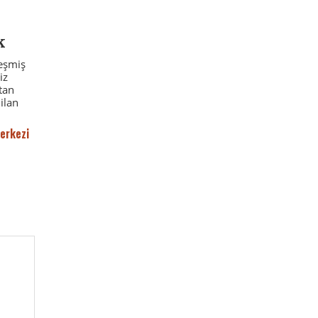
k
leşmiş
iz
tan
ilan
erkezi