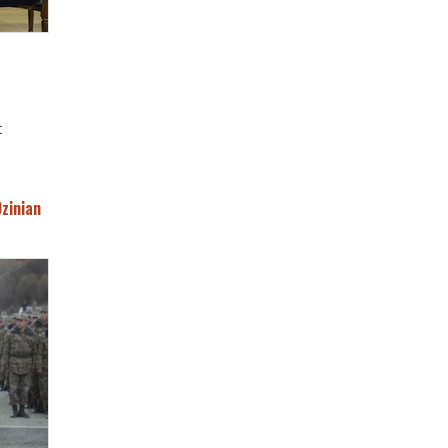
t
Ozinian