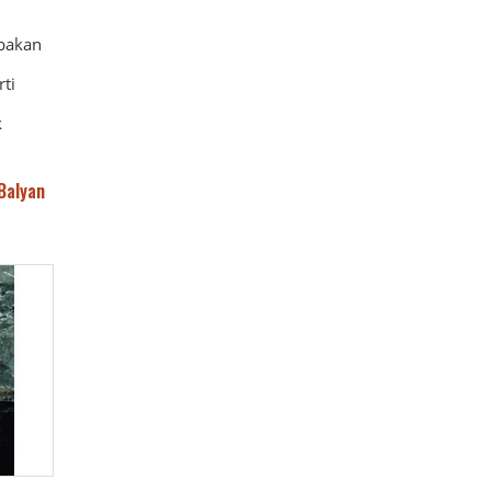
şbakan
ti
k
Balyan