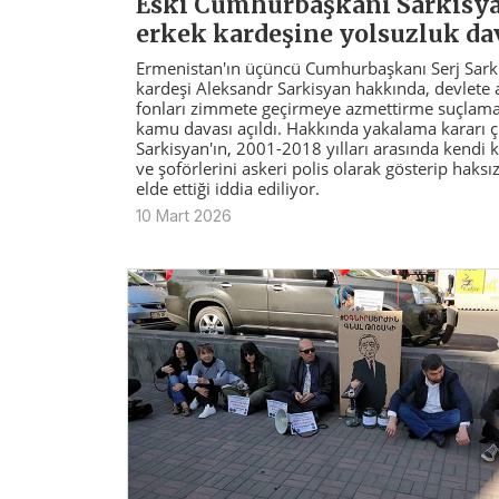
Eski Cumhurbaşkanı Sarkisya
erkek kardeşine yolsuzluk da
Ermenistan'ın üçüncü Cumhurbaşkanı Serj Sark
kardeşi Aleksandr Sarkisyan hakkında, devlete a
fonları zimmete geçirmeye azmettirme suçlama
kamu davası açıldı. Hakkında yakalama kararı ç
Sarkisyan'ın, 2001-2018 yılları arasında kendi
ve şoförlerini askeri polis olarak gösterip haksı
elde ettiği iddia ediliyor.
10 Mart 2026