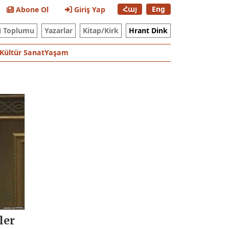
Հայ
Eng
Abone Ol
Giriş Yap
i Toplumu
Yazarlar
Kitap/Kirk
Hrant Dink
Kültür Sanat
Yaşam
ler