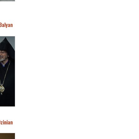
Balyan
Ozinian