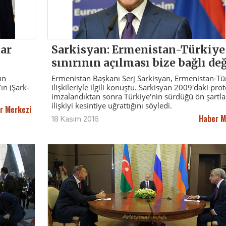
ar
Sarkisyan: Ermenistan-Türkiye
sınırının açılması bize bağlı değ
ın
Ermenistan Başkanı Serj Sarkisyan, Ermenistan-Tü
ın (Şark-
ilişkileriyle ilgili konuştu. Sarkisyan 2009'daki pro
imzalandıktan sonra Türkiye'nin sürdüğü ön şartla
ilişkiyi kesintiye uğrattığını söyledi.
r Merkezi
Haber M
18 Kasım 2016