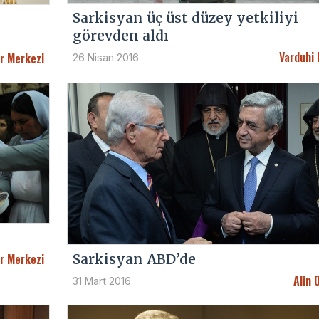
Sarkisyan üç üst düzey yetkiliyi
görevden aldı
Varduhi 
r Merkezi
26 Nisan 2016
r Merkezi
Sarkisyan ABD’de
Alin 
31 Mart 2016