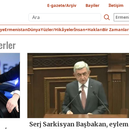
E-gazete/Arşiv
Bayiler
İletişim
Ermen
iye
Ermenistan
Dünya
Yüzler/Hikâyeler
İnsan+Hakları
Bir Zamanlar
erler
Serj Sarkisyan Başbakan, eylem