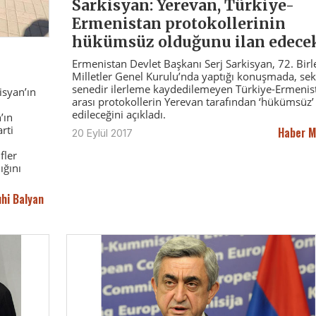
Sarkisyan: Yerevan, Türkiye-
Ermenistan protokollerinin
hükümsüz olduğunu ilan edece
Ermenistan Devlet Başkanı Serj Sarkisyan, 72. Bir
Milletler Genel Kurulu’nda yaptığı konuşmada, sek
senedir ilerleme kaydedilemeyen Türkiye-Ermenis
syan’ın
arası protokollerin Yerevan tarafından ‘hükümsüz’ 
n
edileceğini açıkladı.
’ın
rti
Haber M
20 Eylül 2017
fler
ığını
hi Balyan