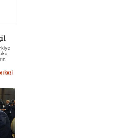
il
rkiye
tokol
rın
erkezi