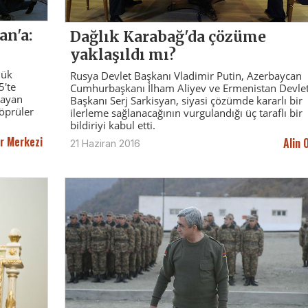
an'a:
Dağlık Karabağ'da çözüme
yaklaşıldı mı?
lük
Rusya Devlet Başkanı Vladimir Putin, Azerbaycan
5'te
Cumhurbaşkanı İlham Aliyev ve Ermenistan Devle
layan
Başkanı Serj Sarkisyan, siyasi çözümde kararlı bir
köprüler
ilerleme sağlanacağının vurgulandığı üç taraflı bir
bildiriyi kabul etti.
r Merkezi
Alin 
21 Haziran 2016