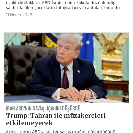
uçakta koltuklara, ABD-İsrail'in bir ilkokula düzenlendiği
saldırıda ölen çocukların fotoğrafları ve çantaları konuldu.
11 Nisan 2026
İRAN ABD’NIN SAVAŞ UÇAĞINI DÜŞÜRDÜ
Trump: Tahran ile müzakereleri
etkilemeyecek
Axios, İran’ın ABD'ye ait bir savaş uçağını düşürdüğünü