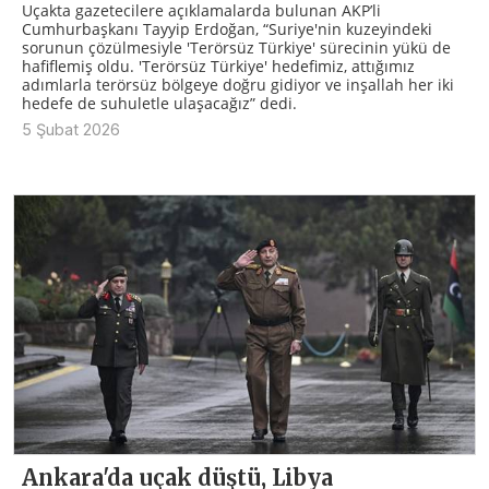
Uçakta gazetecilere açıklamalarda bulunan AKP’li
Cumhurbaşkanı Tayyip Erdoğan, “Suriye'nin kuzeyindeki
sorunun çözülmesiyle 'Terörsüz Türkiye' sürecinin yükü de
hafiflemiş oldu. 'Terörsüz Türkiye' hedefimiz, attığımız
adımlarla terörsüz bölgeye doğru gidiyor ve inşallah her iki
hedefe de suhuletle ulaşacağız” dedi.
5 Şubat 2026
Ankara'da uçak düştü, Libya