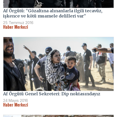
Af Örgütü: “Gözaltına alınanlarla ilgili tecavüz,
işkence ve kötü muamele delilleri var”
25 Temmuz 2016
Haber Merkezi
Af Örgütü Genel Sekreteri: Dip noktasındayız
24 Mayıs 2016
Haber Merkezi