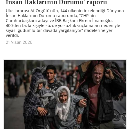
İnsan Haklarının Durumu' raporu
Uluslararası Af Örgütü’nün, 144 ülkenin incelendiği Dünyada
İnsan Haklarının Durumu raporunda, “CHP'nin
Cumhurbaşkanı adayı ve İBB Başkanı Ekrem İmamoğlu,
400’den fazla kişiyle sözde yolsuzluk suçlamaları nedeniyle
siyasi güdümlü bir davada yargılanıyor” ifadelerine yer
verildi.
21 Nisan 2026