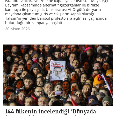
İstanbul, Ankara ve İzmir’de kapalı yollar listesi, 1 Mayıs işçi
Bayramı kapsamında alternatif güzergahlar ile birlikte
kamuoyu ile paylaşıldı. Uluslararası Af Örgütü de, yarın
meydana çıkan tüm giriş ve çıkışların kapalı olacağı
Taksim’in yeniden barışçıl protestolara açılması çağrısında
bulunduğu bir kampanya başlattı.
30 Nisan 2026
144 ülkenin incelendiği 'Dünyada