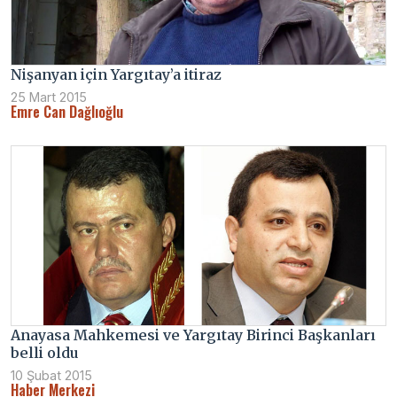
Nişanyan için Yargıtay’a itiraz
25 Mart 2015
Emre Can Dağlıoğlu
Anayasa Mahkemesi ve Yargıtay Birinci Başkanları
belli oldu
10 Şubat 2015
Haber Merkezi