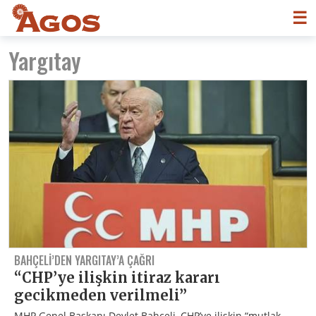
☰
Yargıtay
BAHÇELI’DEN YARGITAY’A ÇAĞRI
“CHP’ye ilişkin itiraz kararı
gecikmeden verilmeli”
MHP Genel Başkanı Devlet Bahçeli, CHP’ye ilişkin “mutlak