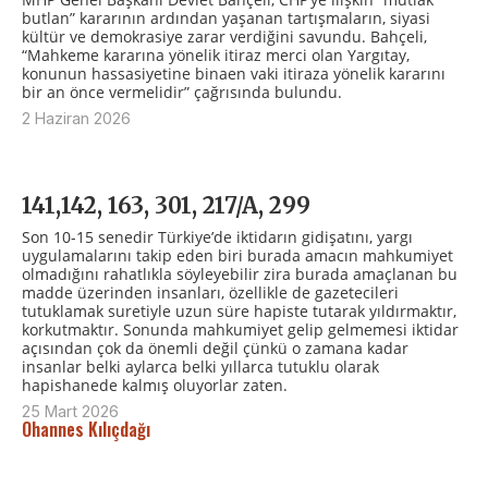
butlan” kararının ardından yaşanan tartışmaların, siyasi
kültür ve demokrasiye zarar verdiğini savundu. Bahçeli,
“Mahkeme kararına yönelik itiraz merci olan Yargıtay,
konunun hassasiyetine binaen vaki itiraza yönelik kararını
bir an önce vermelidir” çağrısında bulundu.
2 Haziran 2026
141,142, 163, 301, 217/A, 299
Son 10-15 senedir Türkiye’de iktidarın gidişatını, yargı
uygulamalarını takip eden biri burada amacın mahkumiyet
olmadığını rahatlıkla söyleyebilir zira burada amaçlanan bu
madde üzerinden insanları, özellikle de gazetecileri
tutuklamak suretiyle uzun süre hapiste tutarak yıldırmaktır,
korkutmaktır. Sonunda mahkumiyet gelip gelmemesi iktidar
açısından çok da önemli değil çünkü o zamana kadar
insanlar belki aylarca belki yıllarca tutuklu olarak
hapishanede kalmış oluyorlar zaten.
25 Mart 2026
Ohannes Kılıçdağı