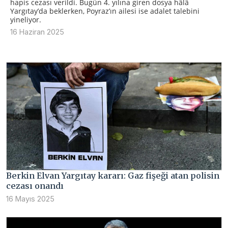
hapis cezası verildi. Bugün 4. yılına giren dosya hâlâ
Yargıtay’da beklerken, Poyraz’ın ailesi ise adalet talebini
yineliyor.
16 Haziran 2025
Berkin Elvan Yargıtay kararı: Gaz fişeği atan polisin
cezası onandı
16 Mayıs 2025