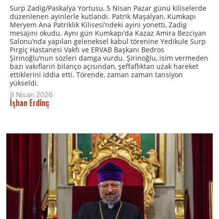
Surp Zadig/Paskalya Yortusu, 5 Nisan Pazar günü kiliselerde
düzenlenen ayinlerle kutlandı. Patrik Maşalyan, Kumkapı
Meryem Ana Patriklik Kilisesi’ndeki ayini yönetti, Zadig
mesajını okudu. Aynı gün Kumkapı’da Kazaz Amira Bezciyan
Salonu’nda yapılan geleneksel kabul törenine Yedikule Surp
Pırgiç Hastanesi Vakfı ve ERVAB Başkanı Bedros
Şirinoğlu’nun sözleri damga vurdu. Şirinoğlu, isim vermeden
bazı vakıfların bilanço açısından, şeffaflıktan uzak hareket
ettiklerini iddia etti. Törende, zaman zaman tansiyon
yükseldi.
9 Nisan 2026
İşhan Erdinç