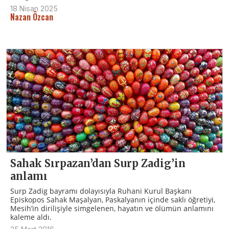
18 Nisan 2025
Nazan Özcan
Sahak Sırpazan’dan Surp Zadig’in
anlamı
Surp Zadig bayramı dolayısıyla Ruhani Kurul Başkanı
Episkopos Sahak Maşalyan, Paskalyanın içinde saklı öğretiyi,
Mesih’in dirilişiyle simgelenen, hayatın ve ölümün anlamını
kaleme aldı.