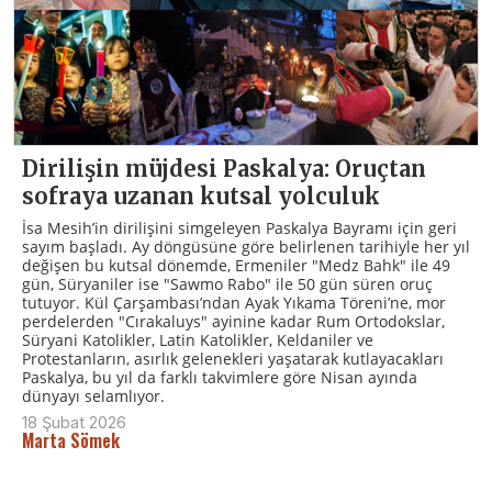
Dirilişin müjdesi Paskalya: Oruçtan
sofraya uzanan kutsal yolculuk
İsa Mesih’in dirilişini simgeleyen Paskalya Bayramı için geri
sayım başladı. Ay döngüsüne göre belirlenen tarihiyle her yıl
değişen bu kutsal dönemde, Ermeniler "Medz Bahk" ile 49
gün, Süryaniler ise "Sawmo Rabo" ile 50 gün süren oruç
tutuyor. Kül Çarşambası’ndan Ayak Yıkama Töreni’ne, mor
perdelerden "Cırakaluys" ayinine kadar Rum Ortodokslar,
Süryani Katolikler, Latin Katolikler, Keldaniler ve
Protestanların, asırlık gelenekleri yaşatarak kutlayacakları
Paskalya, bu yıl da farklı takvimlere göre Nisan ayında
dünyayı selamlıyor.
18 Şubat 2026
Marta Sömek