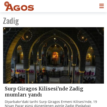
☰
Zadig
Surp Giragos Kilisesi’nde Zadig
mumları yandı
Diyarbakır'daki tarihi Surp Giragos Ermeni Kilisesi'nde, 19
Nisan Pazar günü dünenlenen ayinle Zadig (Paskalya)