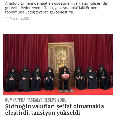
Anadolu Ermeni Cemaatleri Gözetmeni ve Hatay Kilisesi din
görevlisi Peder Avedis Tabaşyan, Anadolu’daki Ermeni
toplumuna Zadig ziyareti gerçekleştirdi.
14 Nisan 2026
KUMKAPI’DA PASKALYA RESEPSİYONU
Şirinoğlu vakıfları şeffaf olmamakla
eleştirdi, tansiyon yükseldi