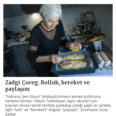
Zadgi Çoreg: Bolluk, bereket ve
paylaşım
"Sofranız Şen Olsun" kitabıyla Ermeni yemek kültürünü
herkese tanıtan Takuhi Tovmasyan, Agos okurları için
bayram öncesi kendi tarifiyle paskalya çöreği yaptı ve çörekle
ilgili "tatlı" ve "bereketli" bilgiler "paylaştı". Şnorhavor Surp
Zadig!