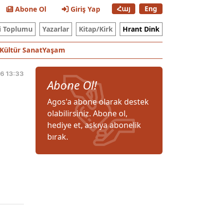
Հայ
Eng
Abone Ol
Giriş Yap
i Toplumu
Yazarlar
Kitap/Kirk
Hrant Dink
Kültür Sanat
Yaşam
6 13:33
Abone Ol!
Agos'a abone olarak destek
olabilirsiniz. Abone ol,
hediye et, askıya abonelik
bırak.