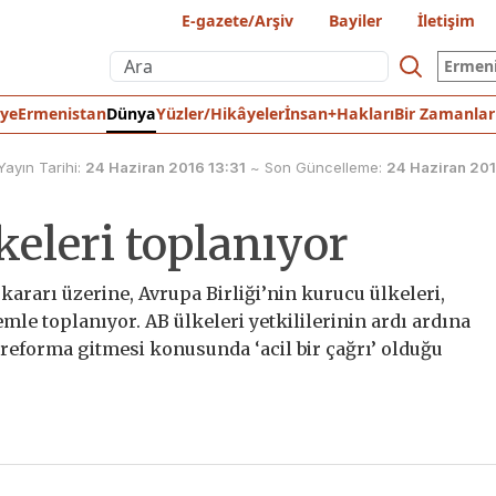
E-gazete/Arşiv
Bayiler
İletişim
Ermen
iye
Ermenistan
Dünya
Yüzler/Hikâyeler
İnsan+Hakları
Bir Zamanlar
Yayın Tarihi:
24 Haziran 2016 13:31
~
Son Güncelleme:
24 Haziran 201
keleri toplanıyor
kararı üzerine, Avrupa Birliği’nin kurucu ülkeleri,
le toplanıyor. AB ülkeleri yetkililerinin ardı ardına
 reforma gitmesi konusunda ‘acil bir çağrı’ olduğu