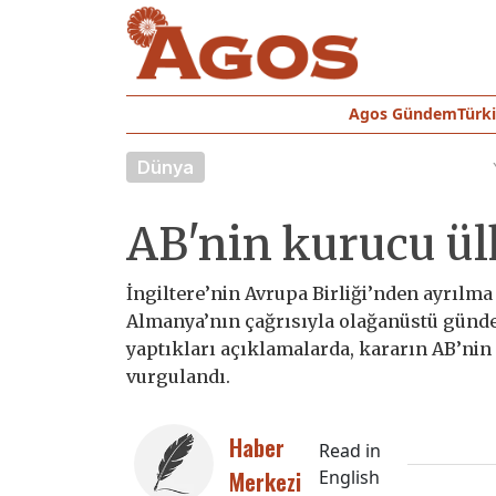
Agos Gündem
Türk
Dünya
AB'nin kurucu ül
İngiltere’nin Avrupa Birliği’nden ayrılma 
Almanya’nın çağrısıyla olağanüstü gündem
yaptıkları açıklamalarda, kararın AB’nin
vurgulandı.
Haber
Read in
Merkezi
English