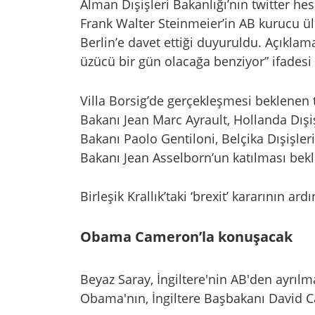
Alman Dışişleri Bakanlığı’nın twitter he
Frank Walter Steinmeier’in AB kurucu ül
Berlin’e davet ettiği duyuruldu. Açıklama
üzücü bir gün olacağa benziyor” ifadesi 
Villa Borsig’de gerçekleşmesi beklenen t
Bakanı Jean Marc Ayrault, Hollanda Dışiş
Bakanı Paolo Gentiloni, Belçika Dışişle
Bakanı Jean Asselborn’un katılması bekl
Birleşik Krallık’taki ‘brexit’ kararının a
Obama Cameron’la konuşacak
Beyaz Saray, İngiltere'nin AB'den ayrıl
Obama'nın, İngiltere Başbakanı David 