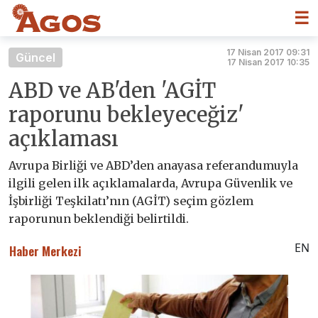
☰
17 Nisan 2017 09:31
Güncel
17 Nisan 2017 10:35
ABD ve AB'den 'AGİT
raporunu bekleyeceğiz'
açıklaması
Avrupa Birliği ve ABD’den anayasa referandumuyla
ilgili gelen ilk açıklamalarda, Avrupa Güvenlik ve
İşbirliği Teşkilatı’nın (AGİT) seçim gözlem
raporunun beklendiği belirtildi.
EN
Haber Merkezi