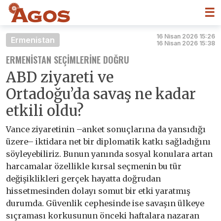
☰
16 Nisan 2026 15:26
Ermenistan
16 Nisan 2026 15:38
ERMENISTAN SEÇIMLERINE DOĞRU
ABD ziyareti ve
Ortadoğu’da savaş ne kadar
etkili oldu?
Vance ziyaretinin –anket sonuçlarına da yansıdığı
üzere– iktidara net bir diplomatik katkı sağladığını
söyleyebiliriz. Bunun yanında sosyal konulara artan
harcamalar özellikle kırsal seçmenin bu tür
değişiklikleri gerçek hayatta doğrudan
hissetmesinden dolayı somut bir etki yaratmış
durumda. Güvenlik cephesinde ise savaşın ülkeye
sıçraması korkusunun önceki haftalara nazaran