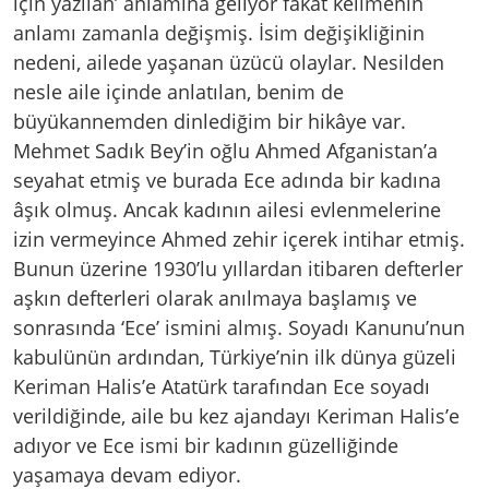
için yazılan’ anlamına geliyor fakat kelimenin
anlamı zamanla değişmiş. İsim değişikliğinin
nedeni, ailede yaşanan üzücü olaylar. Nesilden
nesle aile içinde anlatılan, benim de
büyükannemden dinlediğim bir hikâye var.
Mehmet Sadık Bey’in oğlu Ahmed Afganistan’a
seyahat etmiş ve burada Ece adında bir kadına
âşık olmuş. Ancak kadının ailesi evlenmelerine
izin vermeyince Ahmed zehir içerek intihar etmiş.
Bunun üzerine 1930’lu yıllardan itibaren defterler
aşkın defterleri olarak anılmaya başlamış ve
sonrasında ‘Ece’ ismini almış. Soyadı Kanunu’nun
kabulünün ardından, Türkiye’nin ilk dünya güzeli
Keriman Halis’e Atatürk tarafından Ece soyadı
verildiğinde, aile bu kez ajandayı Keriman Halis’e
adıyor ve Ece ismi bir kadının güzelliğinde
yaşamaya devam ediyor.