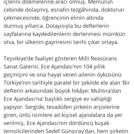
içlerini dökmelerine aracı olmuş. Memurun
cebinde dolaşmış, esnafın tezgâhında, doktorun
çekmecesinde, öğrencinin elinin altında
durmuş yıllarca. Dolayısıyla bu defterlerin
sayfalarına kaydedilenlerin derlenmesi mümkün
olsa, bir ülkenin gayriresmi tarihi çıkar ortaya.
Teşvikiye’de faaliyet gösteren Milli Reasürans
Sanat Galerisi, Ece Ajandası’nın 104 yıllık
geçmişini ve ona hayat veren ailenin öyküsünü
Türkiye’nin tarihiyle paralel bir şekilde ele alan ‘Bir
defterin arkasındaki büyük hikâye: Muhtıra’dan
Ece Ajandası’na’ başlıklı sergiye ev sahipliği
yapıyor. Sergide, tesadüfen şirketin arşivlerine
giren, ünlü isimlere ait kişisel ajandalara da yer
verilmiş. Ece Ajandası’nın dördüncü kuşak
temsilcilerinden Sedef Günşıray’dan, hem şirketin