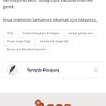
derinleştirecektir, dolayısıyla kabullenmemek
gerek.
İmza metninin tamamını okumak için tıklayınız.
YÖK
Cumhurbaşkanı Erdoğan
hedef gösterme
ifade özgürlüğü
akademik özgürlük
Barış için Akademisyenler
Գյոզդե Քազազ