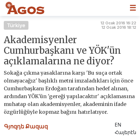
☰
12 Ocak 2016 16:22
Türkiye
12 Ocak 2016 18:12
Akademisyenler
Cumhurbaşkanı ve YÖK'ün
açıklamalarına ne diyor?
Sokağa çıkma yasaklarına karşı 'Bu suça ortak
olmayacağız' başlıklı metni imzaladıkları için önce
Cumhurbaşkanı Erdoğan tarafından hedef alınan,
ardından YÖK'ün 'gereği yapılacaktır' açıklamasına
muhatap olan akademisyenler, akademinin ifade
özgürlüğüyle kopmaz bağını hatırlatıyor.
EN
Գյոզդե Քազազ
Հայերէն