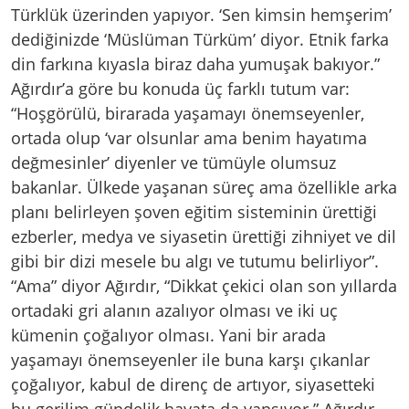
Türklük üzerinden yapıyor. ‘Sen kimsin hemşerim’
dediğinizde ‘Müslüman Türküm’ diyor. Etnik farka
din farkına kıyasla biraz daha yumuşak bakıyor.”
Ağırdır’a göre bu konuda üç farklı tutum var:
“Hoşgörülü, birarada yaşamayı önemseyenler,
ortada olup ‘var olsunlar ama benim hayatıma
değmesinler’ diyenler ve tümüyle olumsuz
bakanlar. Ülkede yaşanan süreç ama özellikle arka
planı belirleyen şoven eğitim sisteminin ürettiği
ezberler, medya ve siyasetin ürettiği zihniyet ve dil
gibi bir dizi mesele bu algı ve tutumu belirliyor”.
“Ama” diyor Ağırdır, “Dikkat çekici olan son yıllarda
ortadaki gri alanın azalıyor olması ve iki uç
kümenin çoğalıyor olması. Yani bir arada
yaşamayı önemseyenler ile buna karşı çıkanlar
çoğalıyor, kabul de direnç de artıyor, siyasetteki
bu gerilim gündelik hayata da yansıyor.” Ağırdır