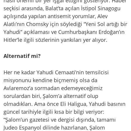
nasıl önemli bir yer işgal ettiğini gösteriyor. Haber
seçkisi arasında, Balat’ta açılan İstipol Sinagogu
açılışında yapılan antisemit yorumlar, Alev
Alatlı’nın Chomsky için söylediği “Yeni Sol artığı bir
Yahudi” açıklaması ve Cumhurbaşkanı Erdoğan’ın
Hitler’le ilgili sözlerinin yankıları yer alıyor.
Alternatif mi?
Her ne kadar Yahudi Cemaati’nin temsilcisi
misyonunu kendine biçmemiş olsa da
Avlaremoz’a sormadan edemeyeceğimiz
sorulardan biri, Şalom’a alternatif olup
olmadıkları. Ama önce Eli Haligua, Yahudi basının
güncel tarihiyle ilgili kısa bir bilgi veriyor:
“Şalom’un gazetesi ve dergisi dışında, tamamı
Judeo Espanyol dilinde hazırlanan, Şalom