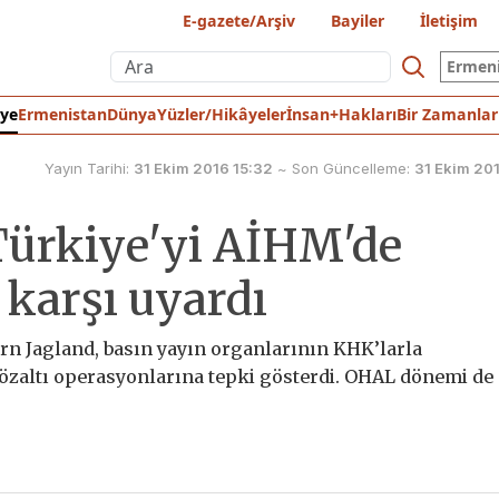
E-gazete/Arşiv
Bayiler
İletişim
Ermen
iye
Ermenistan
Dünya
Yüzler/Hikâyeler
İnsan+Hakları
Bir Zamanlar
Yayın Tarihi:
31 Ekim 2016 15:32
~
Son Güncelleme:
31 Ekim 20
Türkiye'yi AİHM'de
 karşı uyardı
rn Jagland, basın yayın organlarının KHK’larla
özaltı operasyonlarına tepki gösterdi. OHAL dönemi de 