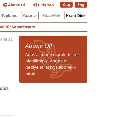
Հայ
Eng
Abone Ol
Giriş Yap
i Toplumu
Yazarlar
Kitap/Kirk
Hrant Dink
Kültür Sanat
Yaşam
16 15:32
Abone Ol!
Agos'a abone olarak destek
olabilirsiniz. Abone ol,
hediye et, askıya abonelik
bırak.
olsa