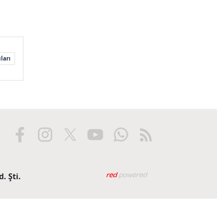
ları
Web tasarım: Red Biliş
. Şti.