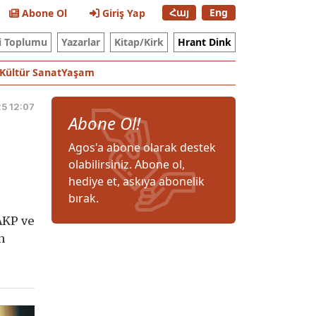
Հայ
Eng
Abone Ol
Giriş Yap
i Toplumu
Yazarlar
Kitap/Kirk
Hrant Dink
Kültür Sanat
Yaşam
5 12:07
Abone Ol!
Agos'a abone olarak destek
olabilirsiniz. Abone ol,
hediye et, askıya abonelik
bırak.
AKP ve
n