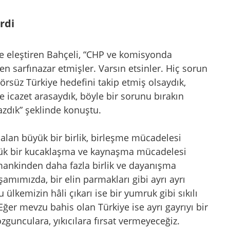
rdi
 de eleştiren Bahçeli, “CHP ve komisyonda
en sarfınazar etmişler. Varsın etsinler. Hiç sorun
süz Türkiye hedefini takip etmiş olsaydık,
 icazet arasaydık, böyle bir sorunu bırakın
zdık” şeklinde konuştu.
 alan büyük bir birlik, birleşme mücadelesi
yük bir kucaklaşma ve kaynaşma mücadelesi
ankinden daha fazla birlik ve dayanışma
amımızda, bir elin parmakları gibi ayrı ayrı
ülkemizin hâli çıkarı ise bir yumruk gibi sıkılı
ğer mevzu bahis olan Türkiye ise ayrı gayrıyı bir
gunculara, yıkıcılara fırsat vermeyeceğiz.