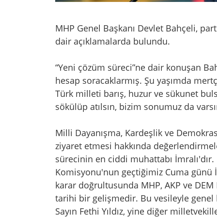
MHP Genel Başkanı Devlet Bahçeli, part
dair açıklamalarda bulundu.
“Yeni çözüm süreci”ne dair konuşan Bahç
hesap soracaklarmış. Şu yaşımda mertçe
Türk milleti barış, huzur ve sükunet buls
sökülüp atılsın, bizim sonumuz da varsın
Milli Dayanışma, Kardeşlik ve Demokras
ziyaret etmesi hakkında değerlendirmel
sürecinin en ciddi muhattabı İmralı'dır
Komisyonu'nun geçtiğimiz Cuma günü İmr
karar doğrultusunda MHP, AKP ve DEM Pa
tarihi bir gelişmedir. Bu vesileyle gene
Sayın Fethi Yıldız, yine diğer milletveki