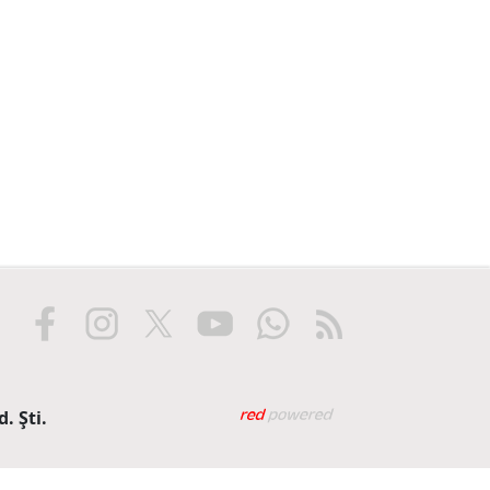
Web tasarım: Red Biliş
. Şti.