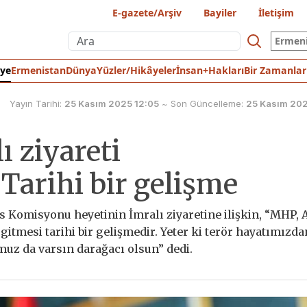
E-gazete/Arşiv
Bayiler
İletişim
Ermen
iye
Ermenistan
Dünya
Yüzler/Hikâyeler
İnsan+Hakları
Bir Zamanlar
Yayın Tarihi:
25 Kasım 2025 12:05
~
Son Güncelleme:
25 Kasım 202
ı ziyareti
Tarihi bir gelişme
 Komisyonu heyetinin İmralı ziyaretine ilişkin, “MHP, 
gitmesi tarihi bir gelişmedir. Yeter ki terör hayatımızda
muz da varsın darağacı olsun” dedi.