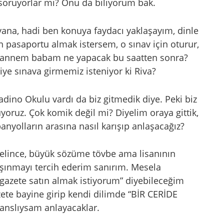
e soruyorlar mı? Onu da biliyorum bak.
 yana, hadi ben konuya faydacı yaklaşayım, dinle
 pasaportu almak istersem, o sınav için oturur,
 ya annem babam ne yapacak bu saatten sonra?
iye sınava girmemiz isteniyor ki Riva?
adino Okulu vardı da biz gitmedik diye. Peki biz
yoruz. Çok komik değil mi? Diyelim oraya gittik,
anyolların arasına nasıl karışıp anlaşacağız?
gelince, büyük sözüme tövbe ama lisanının
aşınmayı tercih ederim sanırım. Mesela
gazete satın almak istiyorum” diyebileceğim
ete bayine girip kendi dilimde “BİR CERİDE
nslıysam anlayacaklar.