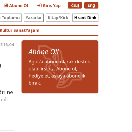
Հայ
Eng
Abone Ol
Giriş Yap
i Toplumu
Yazarlar
Kitap/Kirk
Hrant Dink
Kültür Sanat
Yaşam
15 16:04
Abone Ol!
p
Agos'a abone olarak destek
olabilirsiniz. Abone ol,
hediye et, askıya abonelik
bırak.
dır ne
imdi