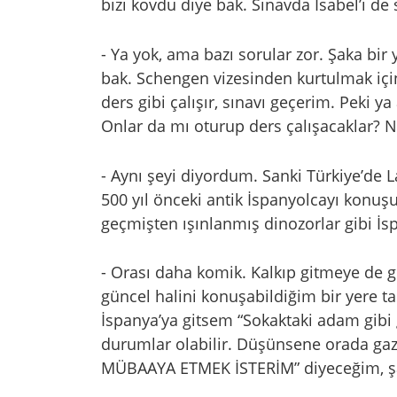
bizi kovdu diye bak. Sınavda İsabel’i d
- Ya yok, ama bazı sorular zor. Şaka bir
bak. Schengen vizesinden kurtulmak için
ders gibi çalışır, sınavı geçerim. Peki
Onlar da mı oturup ders çalışacaklar? N
- Aynı şeyi diyordum. Sanki Türkiye’de L
500 yıl önceki antik İspanyolcayı konuşu
geçmişten ışınlanmış dinozorlar gibi İsp
- Orası daha komik. Kalkıp gitmeye de 
güncel halini konuşabildiğim bir yere t
İspanya’ya gitsem “Sokaktaki adam gibi 
durumlar olabilir. Düşünsene orada gaz
MÜBAAYA ETMEK İSTERİM” diyeceğim, şa