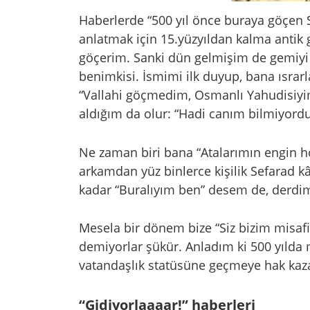
Haberlerde “500 yıl önce buraya göçen 
anlatmak için 15.yüzyıldan kalma antik 
göçerim. Sanki dün gelmişim de gemiyi
benimkisi. İsmimi ilk duyup, bana ısrar
“Vallahi göçmedim, Osmanlı Yahudisiy
aldığım da olur: “Hadi canım bilmiyord
Ne zaman biri bana “Atalarımın engin h
arkamdan yüz binlerce kişilik Sefarad kâ
kadar “Buralıyım ben” desem de, derdi
Mesela bir dönem bize “Siz bizim misafiri
demiyorlar şükür. Anladım ki 500 yılda 
vatandaşlık statüsüne geçmeye hak ka
“Gidiyorlaaaar!” haberleri