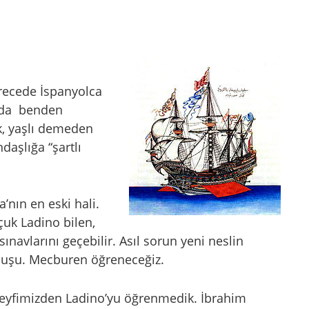
derecede İspanyolca
m da benden
uk, yaşlı demeden
daşlığa “şartlı
’nın en eski hali.
çuk Ladino bilen,
 sınavlarını geçebilir. Asıl sorun yeni neslin
oluşu. Mecburen öğreneceğiz.
keyfimizden Ladino’yu öğrenmedik. İbrahim