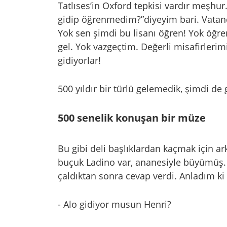
Tatlıses’in Oxford tepkisi vardır meşhu
gidip öğrenmedim?”diyeyim bari. Vatan
Yok sen şimdi bu lisanı öğren! Yok öğr
gel. Yok vazgeçtim. Değerli misafirlerim
gidiyorlar!
500 yıldır bir türlü gelemedik, şimdi de
500 senelik konuşan bir müze
Bu gibi deli başlıklardan kaçmak için ar
buçuk Ladino var, ananesiyle büyümüş. G
çaldıktan sonra cevap verdi. Anladım k
- Alo gidiyor musun Henri?