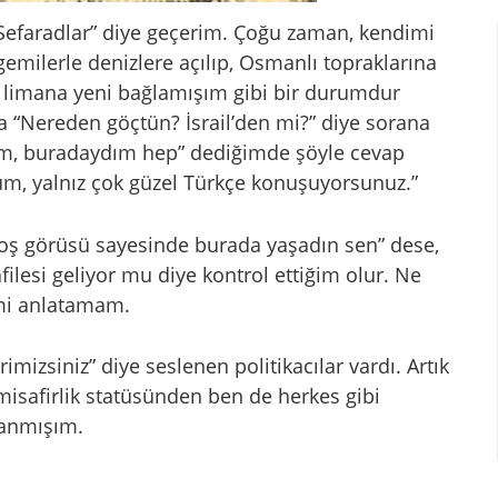
Sefaradlar” diye geçerim. Çoğu zaman, kendimi
gemilerle denizlere açılıp, Osmanlı topraklarına
 limana yeni bağlamışım gibi bir durumdur
la “Nereden göçtün? İsrail’den mi?” diye sorana
im, buradaydım hep” dediğimde şöyle cevap
um, yalnız çok güzel Türkçe konuşuyorsunuz.”
oş görüsü sayesinde burada yaşadın sen” dese,
filesi geliyor mu diye kontrol ettiğim olur. Ne
mi anlatamam.
mizsiniz” diye seslenen politikacılar vardı. Artık
misafirlik statüsünden ben de herkes gibi
zanmışım.