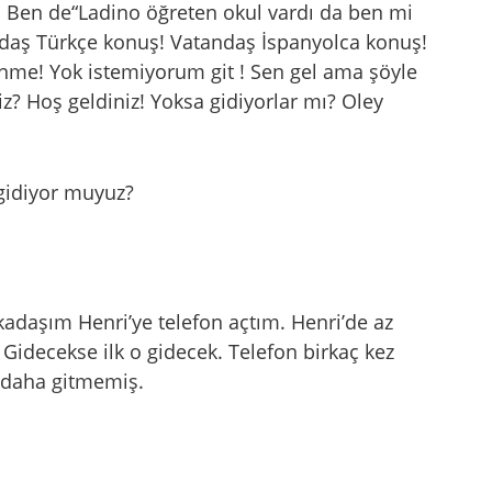
r. Ben de“Ladino öğreten okul vardı da ben mi
daş Türkçe konuş! Vatandaş İspanyolca konuş!
enme! Yok istemiyorum git ! Sen gel ama şöyle
iz? Hoş geldiniz! Yoksa gidiyorlar mı? Oley
 gidiyor muyuz?
kadaşım Henri’ye telefon açtım. Henri’de az
idecekse ilk o gidecek. Telefon birkaç kez
i daha gitmemiş.