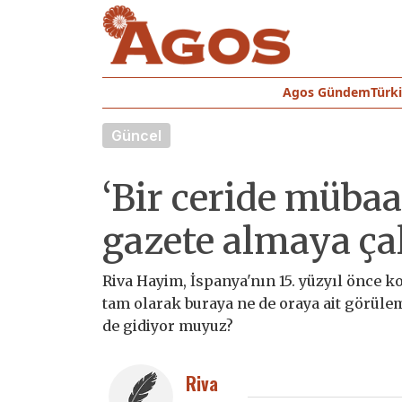
Agos Gündem
Türk
Güncel
‘Bir ceride müba
gazete almaya ça
Riva Hayim, İspanya'nın 15. yüzyıl önce k
tam olarak buraya ne de oraya ait görülem
de gidiyor muyuz?
Riva