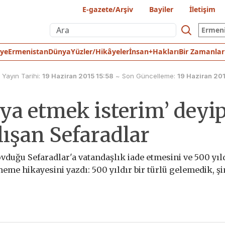
E-gazete/Arşiv
Bayiler
İletişim
Ermen
iye
Ermenistan
Dünya
Yüzler/Hikâyeler
İnsan+Hakları
Bir Zamanlar
Yayın Tarihi:
19 Haziran 2015 15:58
~
Son Güncelleme:
19 Haziran 20
aya etmek isterim’ deyi
lışan Sefaradlar
ovduğu Sefaradlar'a vatandaşlık iade etmesini ve 500 yıl
eme hikayesini yazdı: 500 yıldır bir türlü gelemedik, ş