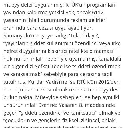
müeyyideler uygulanmış. RTÜK’ün programları
yayından kaldırma yetkisi yok, ancak 6112
yasasının ihlali durumunda reklam gelirleri
oranında para cezası uygulayabiliyor.
Samanyolu’nun yayınladığı ‘Tek Türkiye’,
“yayınların şiddet kullanımını özendirici veya ırkçı
nefret duygularını kışkırtıcı nitelikte olmaması”
hükmünün ihlali nedeniyle uyarı almış, kanaldaki
bir diğer dizi Şefkat Tepe ise “şiddeti özendirmek
ve kanıksatmak” sebebiyle para cezasına tabii
tutulmuş. Kurtlar Vadisi’ne ise RTÜK’ün 2012’den
beri üçü para cezası olmak üzere altı müeyyidesi
bulunmakta. Müeyyide sebepleri ise hep aynı iki
unsurun ihlali üzerine: Yasanın 8. maddesinde
geçen “şiddeti özendirici ve kanıksatıcı” olmak ve
“çocukların ve gençlerin fiziksel, zihinsel, ahlaki
gelişimine zarar verecek içeriğe sahip olmak veya