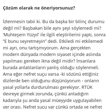
Çözüm olarak ne öneriyorsunuz?
İzlenmesin tabii ki. Bu da başka bir bilinç durumu
değil mi? Başbakan bile aynı şeyi söylemedi mi?
‘Muhteşem Yüzyıl’ ile ilgili eleştirilerini yaptı, sonra
“E bunu seyretmeyin” dedi. Etkiledi mi etkilemedi
mi ayrı, onu tartışmıyorum. Ama gerçekten
modern dünyada modern siyaset içinde aslında
yapılması gereken ikna değil midir? İnsanlara
burada anlatılanların yanlış olduğu söylenmeli.
Ama eğer nefret suçu varsa -ki sözünü ettiğiniz
dizilerde ben olduğunu düşünüyorum - onların
yasal yollarla durdurulması gerekiyor. RTÜK
devreye girmek zorunda, çünkü anladığım
kadarıyla şu anda yasal müeyyide uygulayabilen
yer orası. Nefret suçu var çünkü ortada ve nefret